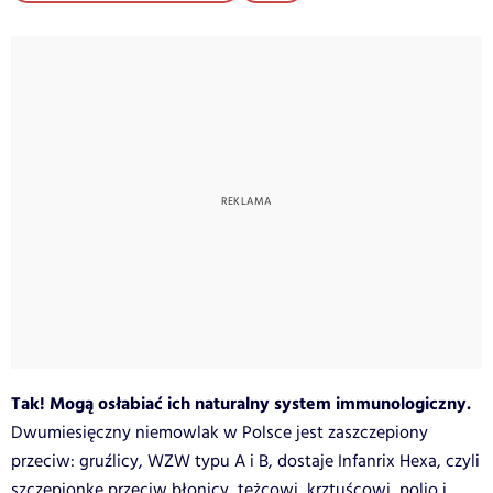
Tak! Mogą osłabiać ich naturalny system immunologiczny.
Dwumiesięczny niemowlak w Polsce jest zaszczepiony
przeciw: gruźlicy, WZW typu A i B, dostaje Infanrix Hexa, czyli
szczepionkę przeciw błonicy, tężcowi, krztuścowi, polio i