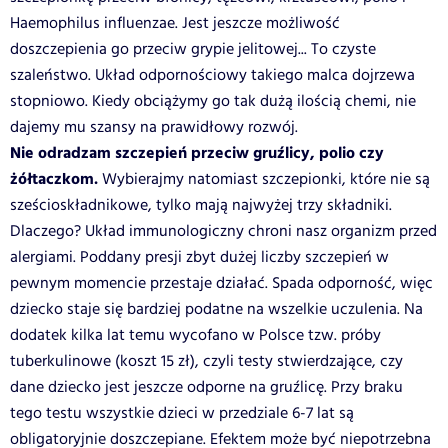
Haemophilus influenzae. Jest jeszcze możliwość
doszczepienia go przeciw grypie jelitowej... To czyste
szaleństwo. Układ odpornościowy takiego malca dojrzewa
stopniowo. Kiedy obciążymy go tak dużą ilością chemi, nie
dajemy mu szansy na prawidłowy rozwój.
Nie odradzam szczepień przeciw gruźlicy, polio czy
żółtaczkom.
Wybierajmy natomiast szczepionki, które nie są
sześcioskładnikowe, tylko mają najwyżej trzy składniki.
Dlaczego? Układ immunologiczny chroni nasz organizm przed
alergiami. Poddany presji zbyt dużej liczby szczepień w
pewnym momencie przestaje działać. Spada odporność, więc
dziecko staje się bardziej podatne na wszelkie uczulenia. Na
dodatek kilka lat temu wycofano w Polsce tzw. próby
tuberkulinowe (koszt 15 zł), czyli testy stwierdzające, czy
dane dziecko jest jeszcze odporne na gruźlicę. Przy braku
tego testu wszystkie dzieci w przedziale 6-7 lat są
obligatoryjnie doszczepiane. Efektem może być niepotrzebna