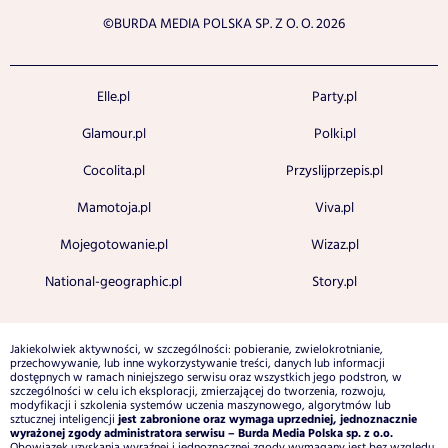
©BURDA MEDIA POLSKA SP. Z O. O. 2026
Elle.pl
Party.pl
Glamour.pl
Polki.pl
Cocolita.pl
Przyslijprzepis.pl
Mamotoja.pl
Viva.pl
Mojegotowanie.pl
Wizaz.pl
National-geographic.pl
Story.pl
Jakiekolwiek aktywności, w szczególności: pobieranie, zwielokrotnianie,
przechowywanie, lub inne wykorzystywanie treści, danych lub informacji
dostępnych w ramach niniejszego serwisu oraz wszystkich jego podstron, w
szczególności w celu ich eksploracji, zmierzającej do tworzenia, rozwoju,
modyfikacji i szkolenia systemów uczenia maszynowego, algorytmów lub
jest zabronione oraz wymaga uprzedniej, jednoznacznie
sztucznej inteligencji
wyrażonej zgody administratora serwisu – Burda Media Polska sp. z o.o.
Obowiązek uzyskania wyraźnej i jednoznacznej zgody wymagany jest bez względu