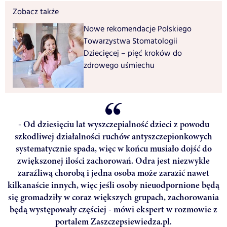
Zobacz także
Nowe rekomendacje Polskiego
Towarzystwa Stomatologii
Dziecięcej – pięć kroków do
zdrowego uśmiechu
- Od dziesięciu lat wyszczepialność dzieci z powodu
szkodliwej działalności ruchów antyszczepionkowych
systematycznie spada, więc w końcu musiało dojść do
zwiększonej ilości zachorowań. Odra jest niezwykle
zaraźliwą chorobą i jedna osoba może zarazić nawet
kilkanaście innych, więc jeśli osoby nieuodpornione będą
się gromadziły w coraz większych grupach, zachorowania
będą występowały częściej - mówi ekspert w rozmowie z
portalem Zaszczepsiewiedza.pl.