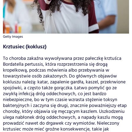
Getty Images
Krztusiec (koklusz)
To choroba zakaźna wywoływana przez pałeczkę krztuśca
Bordatella pertussis, która rozprzestrzenia się drogą
kropelkową, podczas mówienia albo przebywania w
towarzystwie osób zakażonych. Do głównych objawów
kokluszu należą: katar, zapalenie gardła, kaszel, przekrwione
spojówki, a często także gorączka. Łatwo pomylić go ze
zwykłą infekcją dróg oddechowych, co jest bardzo
niebezpieczne, bo w tym czasie wzrasta stężenie toksyn
bakteryjnych i zaczyna się drugi, znacznie poważniejszy etap
choroby, który objawia się męczącym kaszlem. Uszkodzeniu
ulega nabłonek dróg oddechowych, a napady kaszlu mogą
prowadzić nawet do drgawek czy wymiotów. Nieleczony
krztusiec może mieć groźne konsekwencje, takie jak