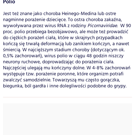
Polio
Jest też znane jako choroba Heinego-Medina lub ostre
nagminne porażenie dziecięce. To ostra choroba zakaźna,
wywoływana przez wirus RNA z rodziny
Picornaviridae
. W 90
proc. polio przebiega bezobjawowo, ale może też prowadzić
do ciężkich porażeń ciała, które w skrajnych przypadkach
kończą się trwałą deformacją lub zanikiem kończyn, a nawet
śmiercią. W najcięższym stadium choroby (dotyczącym ok.
0,5% zachorowań), wirus polio w ciągu 48 godzin niszczy
neurony ruchowe, doprowadzając do porażenia ciała.
Najczęściej ulegają mu kończyny dolne. W 4-8% zachorowań
występuje tzw. porażenie poronne, które organizm potrafi
zwalczyć samodzielnie. Towarzyszą mu często gorączka,
biegunka, ból gardła i inne dolegliwości podobne do grypy.