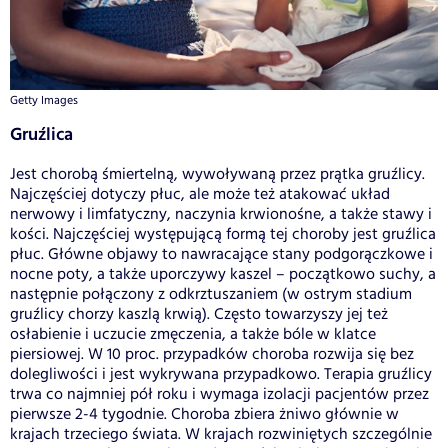
Getty Images
Gruźlica
Jest chorobą śmiertelną, wywoływaną przez prątka gruźlicy.
Najczęściej dotyczy płuc, ale może też atakować układ
nerwowy i limfatyczny, naczynia krwionośne, a także stawy i
kości. Najczęściej występującą formą tej choroby jest gruźlica
płuc. Główne objawy to nawracające stany podgorączkowe i
nocne poty, a także uporczywy kaszel – początkowo suchy, a
następnie połączony z odkrztuszaniem (w ostrym stadium
gruźlicy chorzy kaszlą krwią). Często towarzyszy jej też
osłabienie i uczucie zmęczenia, a także bóle w klatce
piersiowej. W 10 proc. przypadków choroba rozwija się bez
dolegliwości i jest wykrywana przypadkowo. Terapia gruźlicy
trwa co najmniej pół roku i wymaga izolacji pacjentów przez
pierwsze 2-4 tygodnie. Choroba zbiera żniwo głównie w
krajach trzeciego świata. W krajach rozwiniętych szczególnie