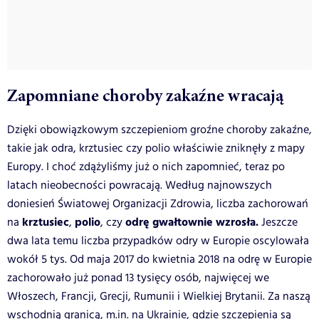
Zapomniane choroby zakaźne wracają
Dzięki obowiązkowym szczepieniom groźne choroby zakaźne,
takie jak odra, krztusiec czy polio właściwie zniknęły z mapy
Europy. I choć zdążyliśmy już o nich zapomnieć, teraz po
latach nieobecności powracają. Według najnowszych
doniesień Światowej Organizacji Zdrowia, liczba zachorowań
krztusiec
polio
odrę
gwałtownie wzrosła
.
na
,
, czy
Jeszcze
dwa lata temu liczba przypadków odry w Europie oscylowała
wokół 5 tys. Od maja 2017 do kwietnia 2018 na odrę w Europie
zachorowało już ponad 13 tysięcy osób, najwięcej we
Włoszech, Francji, Grecji, Rumunii i Wielkiej Brytanii. Za naszą
wschodnią granicą, m.in. na Ukrainie, gdzie szczepienia są