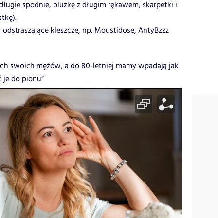
długie spodnie, bluzkę z długim rękawem, skarpetki i
tkę).
y odstraszające kleszcze, np. Moustidose, AntyBzzz
zach swoich mężów, a do 80-letniej mamy wpadają jak
 je do pionu”