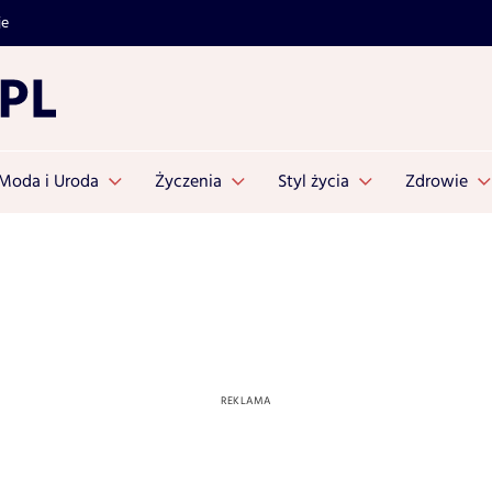
je
Moda i Uroda
Życzenia
Styl życia
Zdrowie