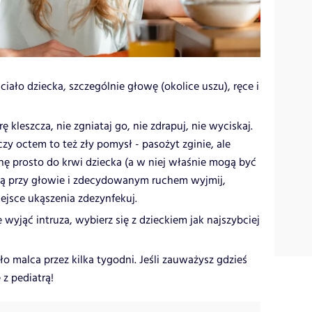
iało dziecka, szczególnie głowę (okolice uszu), ręce i
kleszcza, nie zgniataj go, nie zdrapuj, nie wyciskaj.
 octem to też zły pomysł - pasożyt zginie, ale
ę prosto do krwi dziecka (a w niej właśnie mogą być
etą przy głowie i zdecydowanym ruchem wyjmij,
ejsce ukąszenia zdezynfekuj.
e wyjąć intruza, wybierz się z dzieckiem jak najszybciej
ło malca przez kilka tygodni. Jeśli zauważysz gdzieś
 z pediatrą!