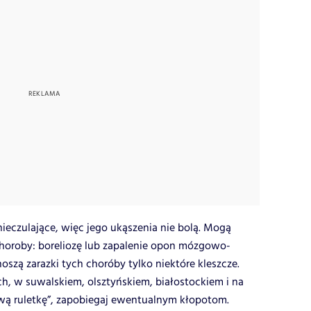
nieczulające, więc jego ukąszenia nie bolą. Mogą
oroby: boreliozę lub zapalenie opon mózgowo-
szą zarazki tych choróby tylko niektóre kleszcze.
, w suwalskiem, olsztyńskiem, białostockiem i na
wą ruletkę”, zapobiegaj ewentualnym kłopotom.