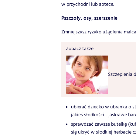
w przychodni lub aptece.
Pszczoły, osy, szerszenie
Zmniejszysz ryzyko użądlenia malca 
Zobacz także
Szczepienia d
ubierać dziecko w ubranka o s
jakieś słodkości - jaskrawe ba
sprawdzać zawsze butelkę (kub
się ukryć w słodkiej herbacie c