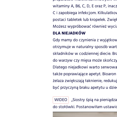
witaminy A, B6, C, D, E oraz P, ina
C i zapobiega infekcjom. Kilkulatko
postaci tabletek lub kropelek. Zwię
Możesz wypróbować również wyciągi 
DLA NIEJADKÓW
Gdy mamy do czynienia z wyjątkowy
otrzymuje w naturalny sposób war
składników w codziennej diecie. Br
do warzyw czy mięsa może skończyć
Dlatego niejadkowi warto serwowa
także poprawiające apetyt. Bioaron 
żelaza zwiększają łaknienie, reduk
być przyczyną braku apetytu u dzie
WIDEO
„Siostry śpią na pieniąd
do stołówki. Postanowiłam ustawić