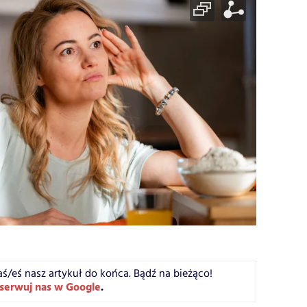
aś/eś nasz artykuł do końca. Bądź na bieżąco!
serwuj nas w Google
.