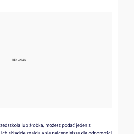
rzedszkola lub żłobka, możesz podać jeden z
h składzie znajdują się najcenniejsze dla odporności