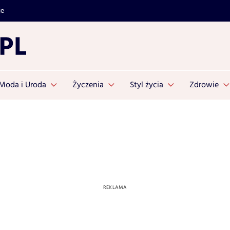
je
Moda i Uroda
Życzenia
Styl życia
Zdrowie