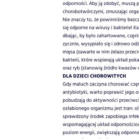
odporności. Aby ją zdobyć, muszą pr
chorobotwórczymi, zmuszając organ
Nie znaczy to, że powinniśmy bezcz
się odporne na wirusy i bakterie!
dbając, by było zahartowane, częs
zycznie, wysypiało się i zdrowo o
mięsa (zawarte w nim żelazo przec
bakterii, które wspierają układ po
oraz ryb (stanowią źródło kwasów 
DLA DZIECI CHOROWITYCH
Gdy maluch zaczyna chorować części
antybiotyki, warto poprawić jego o
pobudzają do aktywności przeciwc
osłabionego organizmu jest tran: ole
sprawdzony środek zapobiega infek
wspomagającej układ odpornościow
poziom energii, zwiększają odporno