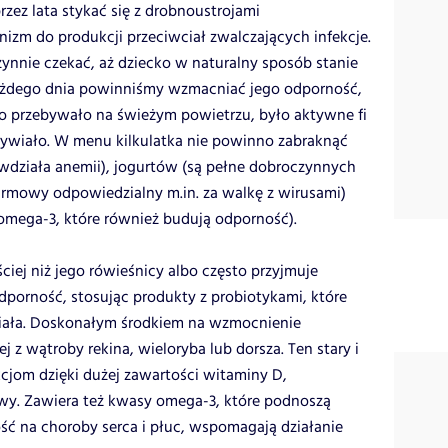
zez lata stykać się z drobnoustrojami
izm do produkcji przeciwciał zwalczających infekcje.
ynnie czekać, aż dziecko w naturalny sposób stanie
 Każdego dnia powinniśmy wzmacniać jego odporność,
to przebywało na świeżym powietrzu, było aktywne fi
dżywiało. W menu kilkulatka nie powinno zabraknąć
iwdziała anemii), jogurtów (są pełne dobroczynnych
karmowy odpowiedzialny m.in. za walkę z wirusami)
omega-3, które również budują odporność).
ej niż jego rówieśnicy albo często przyjmuje
dporność, stosując produkty z probiotykami, które
iała. Doskonałym środkiem na wzmocnienie
j z wątroby rekina, wieloryba lub dorsza. Ten stary i
cjom dzięki dużej zawartości witaminy D,
y. Zawiera też kwasy omega-3, które podnoszą
ść na choroby serca i płuc, wspomagają działanie