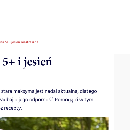
a 5+ i jesień niestraszna
5+ i jesień
a stara maksyma jest nadal aktualna, dlatego
 zadbaj o jego odporność. Pomogą ci w tym
z recepty.