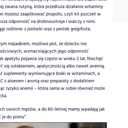
czej zwana rutyną, która przedłuża działanie witaminy
wi możesz zaaplikować propolis, czyli kit pszczeli w
ksza odporność na drobnoustroje i walczy z nimi.
roślinne: z jeżówki oraz z pestek grejpfruta.
m niejadkiem, możliwe jest, że dziecko nie
tościowych, wzmacniających jego odporność
ak apetytu pojawia się często w wieku 2 lat. Niechęć
 się osłabieniem, apatycznością albo nawet anemią.
ć suplementy wyrównujące braki w witaminach, a
C z aloesem i aronią oraz preparaty z dodatkiem
ując ryzyko anemii – która sama w sobie również może
cka.
zach swoich mężów, a do 80-letniej mamy wpadają jak
 je do pionu”