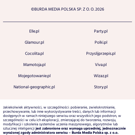
©BURDA MEDIA POLSKA SP. Z O. O. 2026
Elle.pl
Party.pl
Glamour.pl
Polki.pl
Cocolita.pl
Przyslijprzepis.pl
Mamotoja.pl
Viva.pl
Mojegotowanie.pl
Wizaz.pl
National-geographic.pl
Story.pl
Jakiekolwiek aktywności, w szczególności: pobieranie, zwielokrotnianie,
przechowywanie, lub inne wykorzystywanie treści, danych lub informacji
dostępnych w ramach niniejszego serwisu oraz wszystkich jego podstron, w
szczególności w celu ich eksploracji, zmierzającej do tworzenia, rozwoju,
modyfikacji i szkolenia systemów uczenia maszynowego, algorytmów lub
jest zabronione oraz wymaga uprzedniej, jednoznacznie
sztucznej inteligencji
wyrażonej zgody administratora serwisu – Burda Media Polska sp. z o.o.