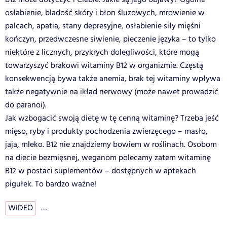
osłabienie, bladość skóry i błon śluzowych, mrowienie w
palcach, apatia, stany depresyjne, osłabienie siły mięśni
kończyn, przedwczesne siwienie, pieczenie języka – to tylko
niektóre z licznych, przykrych dolegliwości, które mogą
towarzyszyć brakowi witaminy B12 w organizmie.
Częstą
konsekwencją bywa także anemia, brak tej witaminy wpływa
także negatywnie na ikład nerwowy (może nawet prowadzić
do paranoi).
Jak wzbogacić swoją dietę w tę cenną witaminę? Trzeba jeść
mięso, ryby i produkty pochodzenia zwierzęcego – masło,
jaja, mleko. B12 nie znajdziemy bowiem w roślinach. Osobom
na diecie bezmięsnej, weganom polecamy zatem witaminę
B12 w postaci suplementów – dostępnych w aptekach
pigułek. To bardzo ważne!
WIDEO
…