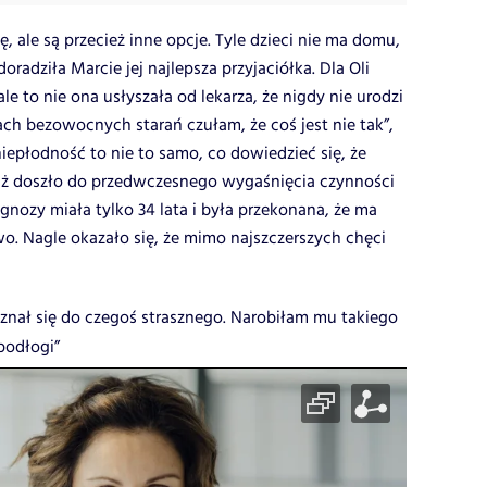
, ale są przecież inne opcje. Tyle dzieci nie ma domu,
oradziła Marcie jej najlepsza przyjaciółka. Dla Oli
le to nie ona usłyszała od lekarza, że nigdy nie urodzi
ach bezowocnych starań czułam, że coś jest nie tak”,
iepłodność to nie to samo, co dowiedzieć się, że
aż doszło do przedwczesnego wygaśnięcia czynności
gnozy miała tylko 34 lata i była przekonana, że ma
o. Nagle okazało się, że mimo najszczerszych chęci
yznał się do czegoś strasznego. Narobiłam mu takiego
podłogi”