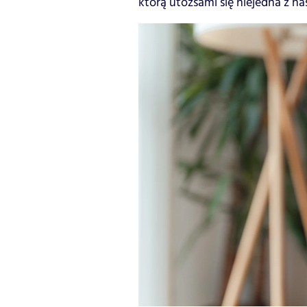
którą utożsami się niejedna z nas