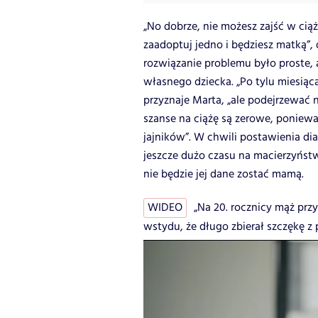
„No dobrze, nie możesz zajść w ciążę
zaadoptuj jedno i będziesz matką”, d
rozwiązanie problemu było proste, a
własnego dziecka. „Po tylu miesiąc
przyznaje Marta, „ale podejrzewać n
szanse na ciążę są zerowe, poniew
jajników”. W chwili postawienia dia
jeszcze dużo czasu na macierzyństw
nie będzie jej dane zostać mamą.
WIDEO
„Na 20. rocznicy mąż prz
wstydu, że długo zbierał szczękę z 