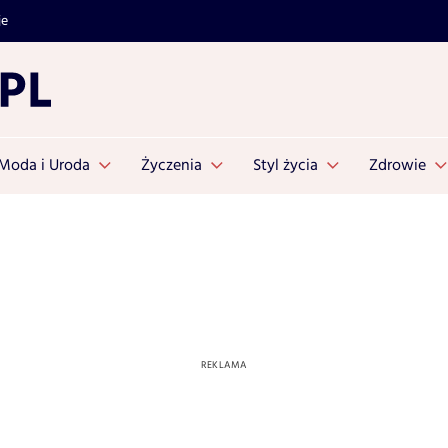
je
Moda i Uroda
Życzenia
Styl życia
Zdrowie