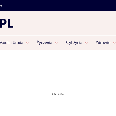
je
Moda i Uroda
Życzenia
Styl życia
Zdrowie