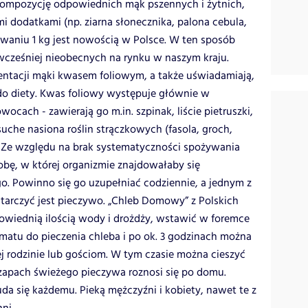
kompozycję odpowiednich mąk pszennych i żytnich,
dodatkami (np. ziarna słonecznika, palona cebula,
waniu 1 kg jest nowością w Polsce. W ten sposób
cześniej nieobecnych na rynku w naszym kraju.
entacji mąki kwasem foliowym, a także uświadamiają,
o diety. Kwas foliowy występuje głównie w
ocach - zawierają go m.in. szpinak, liście pietruszki,
 suche nasiona roślin strączkowych (fasola, groch,
e. Ze względu na brak systematyczności spożywania
obę, w której organizmie znajdowałaby się
o. Powinno się go uzupełniać codziennie, a jednym z
arczyć jest pieczywo. „Chleb Domowy” z Polskich
wiednią ilością wody i drożdży, wstawić w foremce
matu do pieczenia chleba i po ok. 3 godzinach można
j rodzinie lub gościom. W tym czasie można cieszyć
zapach świeżego pieczywa roznosi się po domu.
uda się każdemu. Pieką mężczyźni i kobiety, nawet te z