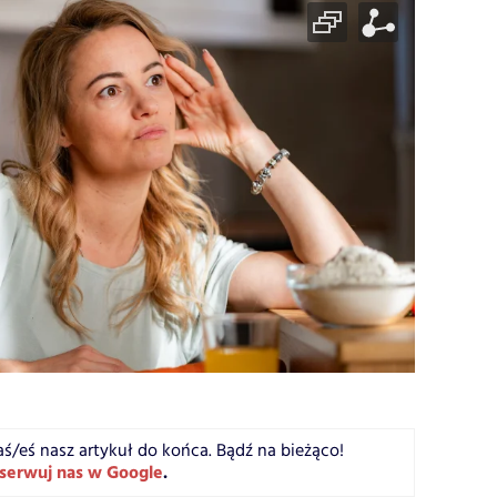
aś/eś nasz artykuł do końca. Bądź na bieżąco!
serwuj nas w Google
.