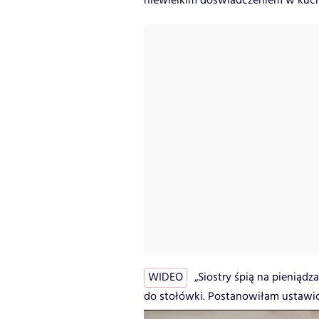
niewielkim doświadczeniem w kuch
WIDEO
„Siostry śpią na pieniąd
do stołówki. Postanowiłam ustawić