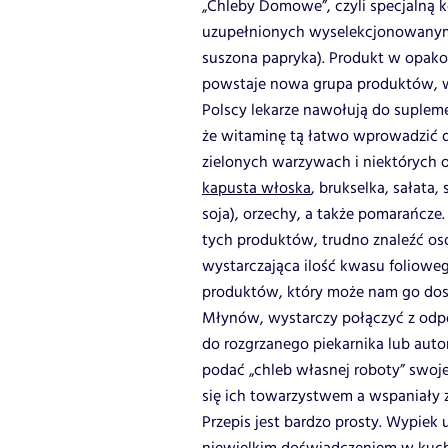
„Chleby Domowe”, czyli specjalną 
uzupełnionych wyselekcjonowanymi 
suszona papryka). Produkt w opako
powstaje nowa grupa produktów, w
Polscy lekarze nawołują do suplem
że witaminę tą łatwo wprowadzić d
zielonych warzywach i niektórych ow
kapusta włoska
, brukselka, sałata,
soja), orzechy, a także pomarańcz
tych produktów, trudno znaleźć os
wystarczająca ilość kwasu folioweg
produktów, który może nam go dost
Młynów, wystarczy połączyć z odpo
do rozgrzanego piekarnika lub auto
podać „chleb własnej roboty” swoje
się ich towarzystwem a wspaniały 
Przepis jest bardzo prosty. Wypiek 