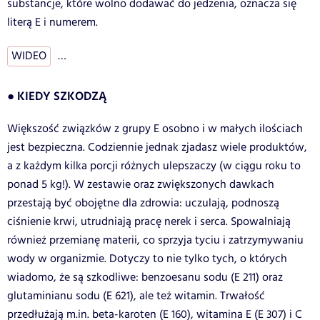
substancje, które wolno dodawać do jedzenia, oznacza się
literą E i numerem.
WIDEO
…
● KIEDY SZKODZĄ
Większość związków z grupy E osobno i w małych ilościach
jest bezpieczna. Codziennie jednak zjadasz wiele produktów,
a z każdym kilka porcji różnych ulepszaczy (w ciągu roku to
ponad 5 kg!). W zestawie oraz zwiększonych dawkach
przestają być obojętne dla zdrowia: uczulają, podnoszą
ciśnienie krwi, utrudniają pracę nerek i serca. Spowalniają
również przemianę materii, co sprzyja tyciu i zatrzymywaniu
wody w organizmie. Dotyczy to nie tylko tych, o których
wiadomo, że są szkodliwe: benzoesanu sodu (E 211) oraz
glutaminianu sodu (E 621), ale też witamin. Trwałość
przedłużają m.in. beta-karoten (E 160), witamina E (E 307) i C