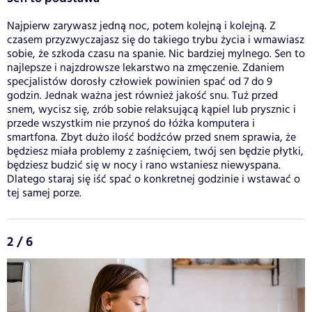
Najpierw zarywasz jedną noc, potem kolejną i kolejną. Z
czasem przyzwyczajasz się do takiego trybu życia i wmawiasz
sobie, że szkoda czasu na spanie. Nic bardziej mylnego. Sen to
najlepsze i najzdrowsze lekarstwo na zmęczenie. Zdaniem
specjalistów dorosły człowiek powinien spać od 7 do 9
godzin. Jednak ważna jest również jakość snu. Tuż przed
snem, wycisz się, zrób sobie relaksującą kąpiel lub prysznic i
przede wszystkim nie przynoś do łóżka komputera i
smartfona. Zbyt dużo ilość bodźców przed snem sprawia, że
będziesz miała problemy z zaśnięciem, twój sen będzie płytki,
będziesz budzić się w nocy i rano wstaniesz niewyspana.
Dlatego staraj się iść spać o konkretnej godzinie i wstawać o
tej samej porze.
2 / 6