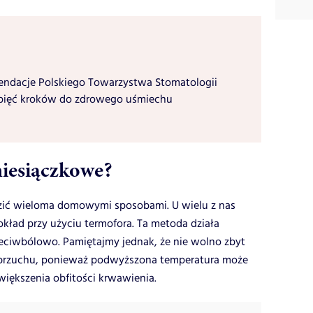
ndacje Polskiego Towarzystwa Stomatologii
 pięć kroków do zdrowego uśmiechu
miesiączkowe?
zić wieloma domowymi sposobami. U wielu z nas
okład przy użyciu termofora. Ta metoda działa
rzeciwbólowo. Pamiętajmy jednak, że nie wolno zbyt
 brzuchu, ponieważ podwyższona temperatura może
większenia obfitości krwawienia.