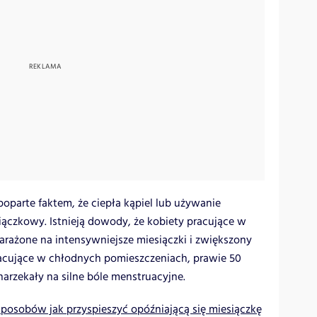
 poparte faktem, że ciepła kąpiel lub używanie
iączkowy. Istnieją dowody, że kobiety pracujące w
narażone na intensywniejsze miesiączki i zwiększony
 pracujące w chłodnych pomieszczeniach, prawie 50
 narzekały na silne bóle menstruacyjne.
sposobów jak przyspieszyć opóźniającą się miesiączkę