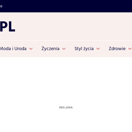
je
Moda i Uroda
Życzenia
Styl życia
Zdrowie