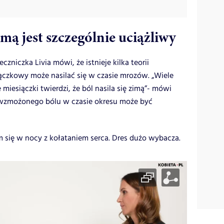
mą jest szczególnie uciążliwy
zeczniczka Livia mówi, że istnieje kilka teorii
ączkowy może nasilać się w czasie mrozów. „Wiele
iesiączki twierdzi, że ból nasila się zimą”- mówi
 wzmożonego bólu w czasie okresu może być
m się w nocy z kołataniem serca. Dres dużo wybacza.