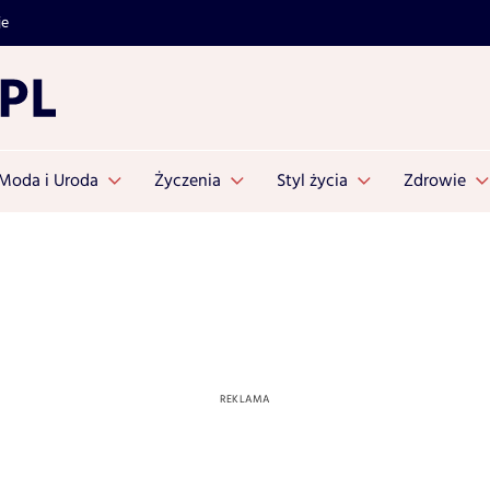
je
Moda i Uroda
Życzenia
Styl życia
Zdrowie