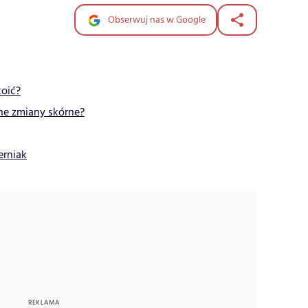
Obserwuj nas w Google
koić?
zne zmiany skórne?
erniak