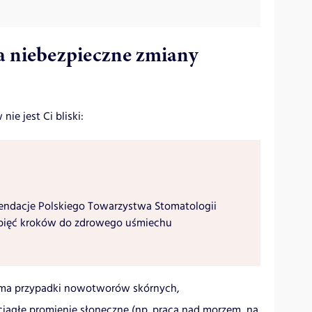
na niebezpieczne zmiany
ie jest Ci bliski:
ndacje Polskiego Towarzystwa Stomatologii
 pięć kroków do zdrowego uśmiechu
e ma przypadki nowotworów skórnych,
 ciągłe promienie słoneczne (np. praca nad morzem, na