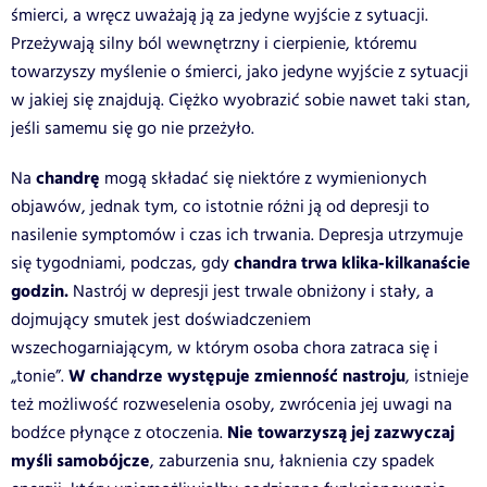
śmierci, a wręcz uważają ją za jedyne wyjście z sytuacji.
Przeżywają silny ból wewnętrzny i cierpienie, któremu
towarzyszy myślenie o śmierci, jako jedyne wyjście z sytuacji
w jakiej się znajdują. Ciężko wyobrazić sobie nawet taki stan,
jeśli samemu się go nie przeżyło.
chandrę
Na
mogą składać się niektóre z wymienionych
objawów, jednak tym, co istotnie różni ją od depresji to
nasilenie symptomów i czas ich trwania. Depresja utrzymuje
chandra trwa klika-kilkanaście
się tygodniami, podczas, gdy
godzin.
Nastrój w depresji jest trwale obniżony i stały, a
dojmujący smutek jest doświadczeniem
wszechogarniającym, w którym osoba chora zatraca się i
W chandrze występuje zmienność nastroju
„tonie”.
, istnieje
też możliwość rozweselenia osoby, zwrócenia jej uwagi na
Nie towarzyszą jej zazwyczaj
bodźce płynące z otoczenia.
myśli samobójcze
, zaburzenia snu, łaknienia czy spadek