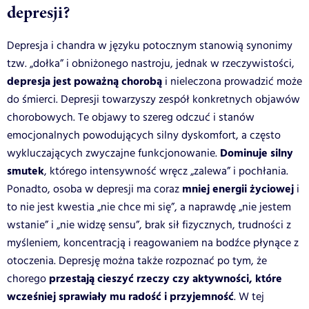
depresji?
Depresja i chandra w języku potocznym stanowią synonimy
tzw. „dołka” i obniżonego nastroju, jednak w rzeczywistości,
depresja jest poważną chorobą
i nieleczona prowadzić może
do śmierci. Depresji towarzyszy zespół konkretnych objawów
chorobowych. Te objawy to szereg odczuć i stanów
emocjonalnych powodujących silny dyskomfort, a często
Dominuje silny
wykluczających zwyczajne funkcjonowanie.
smutek
, którego intensywność wręcz „zalewa” i pochłania.
mniej energii życiowej
Ponadto, osoba w depresji ma coraz
i
to nie jest kwestia „nie chce mi się”, a naprawdę „nie jestem
wstanie” i „nie widzę sensu”, brak sił fizycznych, trudności z
myśleniem, koncentracją i reagowaniem na bodźce płynące z
otoczenia. Depresję można także rozpoznać po tym, że
przestają cieszyć rzeczy czy aktywności, które
chorego
wcześniej sprawiały mu radość i przyjemność
. W tej