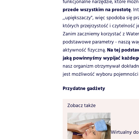
funkcjonalne narzędzie, które możn
przede wszystkim na prostotę
. I
,,upiększaczy", więc spodoba się 
których przejrzystość i czytelność
Zanim zaczniemy korzystać z Water
podstawowe parametry - naszą wagę
Na tej podsta
aktywność fizyczną.
jaką powinnyśmy wypijać każdeg
nasz organizm otrzymywał dokładni
jest możliwość wyboru pojemności 
Przydatne gadżety
Zobacz także
Wirtualny dok