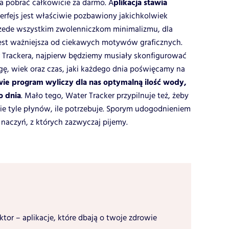
plikacja stawia
a pobrać całkowicie za darmo. A
nterfejs jest właściwie pozbawiony jakichkolwiek
przede wszystkim zwolenniczkom minimalizmu, dla
 jest ważniejsza od ciekawych motywów graficznych.
 Trackera, najpierw będziemy musiały skonfigurować
, wiek oraz czas, jaki każdego dnia poświęcamy na
wie program wyliczy dla nas optymalną ilość wody,
o dnia
. Mało tego, Water Tracker przypilnuje też, żeby
e tyle płynów, ile potrzebuje. Sporym udogodnieniem
naczyń, z których zazwyczaj pijemy.
tor – aplikacje, które dbają o twoje zdrowie