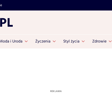
je
Moda i Uroda
Życzenia
Styl życia
Zdrowie