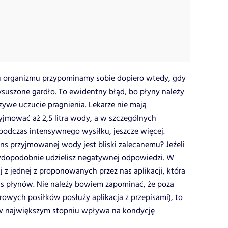
iu organizmu przypominamy sobie dopiero wtedy, gdy
uszone gardło. To ewidentny błąd, bo płyny należy
ywe uczucie pragnienia. Lekarze nie mają
zyjmować aż 2,5 litra wody, a w szczególnych
 podczas intensywnego wysiłku, jeszcze więcej.
ans przyjmowanej wody jest bliski zalecanemu? Jeżeli
awdopodobnie udzielisz negatywnej odpowiedzi. W
aj z jednej z proponowanych przez nas aplikacji, która
s płynów. Nie należy bowiem zapominać, że poza
owych posiłków posłuży aplikacja z przepisami), to
w największym stopniu wpływa na kondycję