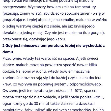
Nieprawda! Na infekcje bar-dziej podatne są maluchy
przegrzewane. Wystarczy bowiem zmiana temperatury
(przeciąg, zimny wiatr), aby dziecko spocone zmieniło się w
gorączkujące. Lepiej ubierać je na cebulkę, malucha w wózku
o jedną warstwę cieplej niż siebie, ale już brykającego
dwulatka o jedną mniej! Czy nie jest mu zimno (lub gorąco),
przekonasz się, dotykając jego karku.
2 Gdy jest minusowa temperatura, lepiej nie wychodzić z
domu
Przeciwnie, wtedy też warto iść na spacer. A jeśli świeci
słońce, maluch może na powietrzu spędzić nawet kilka
godzin. Najlepiej w ruchu, wtedy bowiem naczynia
krwionośne rozszerzają się i do każdej części ciała dociera
krew, co wpływa na poprawę systemu odpornościowego.
Owszem, jeśli temperatura jest niższa niż -10°C, spaceru
można oszczędzić niemowlęciu, a jeśli spada poniżej -20°C,
ograniczmy go do 30 minut także starszemu dziecku. I
pamiętajmy, żeby unikać ulic pełnych samochodów, bo ich