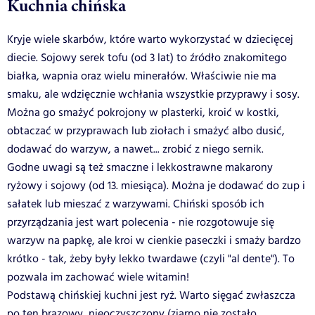
Kuchnia chińska
Kryje wiele skarbów, które warto wykorzystać w dziecięcej
diecie. Sojowy serek tofu (od 3 lat) to źródło znakomitego
białka, wapnia oraz wielu minerałów. Właściwie nie ma
smaku, ale wdzięcznie wchłania wszystkie przyprawy i sosy.
Można go smażyć pokrojony w plasterki, kroić w kostki,
obtaczać w przyprawach lub ziołach i smażyć albo dusić,
dodawać do warzyw, a nawet... zrobić z niego sernik.
Godne uwagi są też smaczne i lekkostrawne makarony
ryżowy i sojowy (od 13. miesiąca). Można je dodawać do zup i
sałatek lub mieszać z warzywami. Chiński sposób ich
przyrządzania jest wart polecenia - nie rozgotowuje się
warzyw na papkę, ale kroi w cienkie paseczki i smaży bardzo
krótko - tak, żeby były lekko twardawe (czyli "al dente"). To
pozwala im zachować wiele witamin!
Podstawą chińskiej kuchni jest ryż. Warto sięgać zwłaszcza
po ten brązowy, nieoczyszczony (ziarno nie zostało