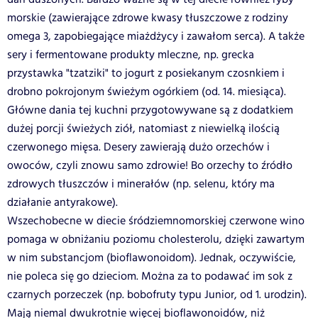
morskie (zawierające zdrowe kwasy tłuszczowe z rodziny
omega 3, zapobiegające miażdżycy i zawałom serca). A także
sery i fermentowane produkty mleczne, np. grecka
przystawka "tzatziki" to jogurt z posiekanym czosnkiem i
drobno pokrojonym świeżym ogórkiem (od. 14. miesiąca).
Główne dania tej kuchni przygotowywane są z dodatkiem
dużej porcji świeżych ziół, natomiast z niewielką ilością
czerwonego mięsa. Desery zawierają dużo orzechów i
owoców, czyli znowu samo zdrowie! Bo orzechy to źródło
zdrowych tłuszczów i minerałów (np. selenu, który ma
działanie antyrakowe).
Wszechobecne w diecie śródziemnomorskiej czerwone wino
pomaga w obniżaniu poziomu cholesterolu, dzięki zawartym
w nim substancjom (bioflawonoidom). Jednak, oczywiście,
nie poleca się go dzieciom. Można za to podawać im sok z
czarnych porzeczek (np. bobofruty typu Junior, od 1. urodzin).
Mają niemal dwukrotnie więcej bioflawonoidów, niż