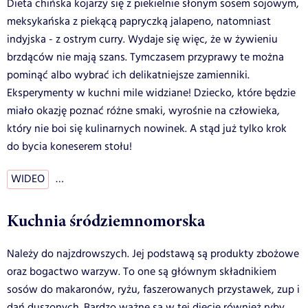
Dieta chińska kojarzy się z piekielnie słonym sosem sojowym,
meksykańska z piekącą papryczką jalapeno, natomniast
indyjska - z ostrym curry. Wydaje się więc, że w żywieniu
brzdąców nie mają szans. Tymczasem przyprawy te można
pominąć albo wybrać ich delikatniejsze zamienniki.
Eksperymenty w kuchni mile widziane! Dziecko, które będzie
miało okazję poznać różne smaki, wyrośnie na człowieka,
który nie boi się kulinarnych nowinek. A stąd już tylko krok
do bycia koneserem stołu!
WIDEO
…
Kuchnia śródziemnomorska
Należy do najzdrowszych. Jej podstawą są produkty zbożowe
oraz bogactwo warzyw. To one są głównym składnikiem
sosów do makaronów, ryżu, faszerowanych przystawek, zup i
dań duszonych. Bardzo ważne są w tej diecie również ryby