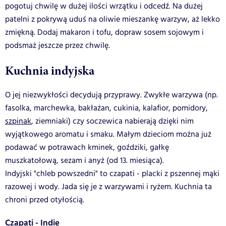
pogotuj chwilę w dużej ilości wrzątku i odcedź. Na dużej
patelni z pokrywą uduś na oliwie mieszankę warzyw, aż lekko
zmiękną. Dodaj makaron i tofu, dopraw sosem sojowym i
podsmaż jeszcze przez chwilę.
Kuchnia indyjska
O jej niezwykłości decydują przyprawy. Zwykłe warzywa (np.
fasolka, marchewka, bakłażan, cukinia, kalafior, pomidory,
szpinak
, ziemniaki) czy soczewica nabierają dzięki nim
wyjątkowego aromatu i smaku. Małym dzieciom można już
podawać w potrawach kminek, goździki, gałkę
muszkatołową, sezam i anyż (od 13. miesiąca).
Indyjski "chleb powszedni" to czapati - placki z pszennej mąki
razowej i wody. Jada się je z warzywami i ryżem. Kuchnia ta
chroni przed otyłością.
Czapati - Indie