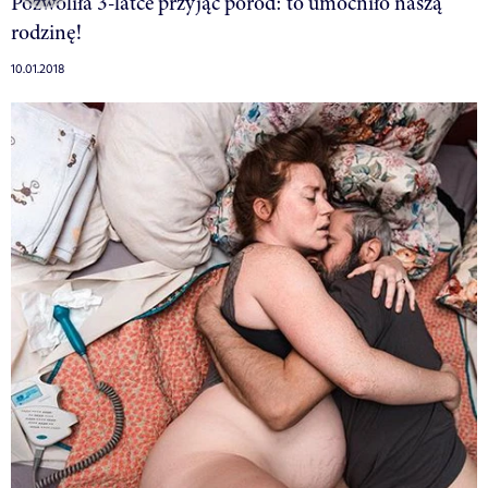
Pozwoliła 3-latce przyjąć poród: to umocniło naszą
rodzinę!
10.01.2018