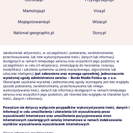
Cocolita.pl
Przyslijprzepis.pl
Mamotoja.pl
Viva.pl
Mojegotowanie.pl
Wizaz.pl
National-geographic.pl
Story.pl
Jakiekolwiek aktywności, w szczególności: pobieranie, zwielokrotnianie,
przechowywanie, lub inne wykorzystywanie treści, danych lub informacji
dostępnych w ramach niniejszego serwisu oraz wszystkich jego podstron, w
szczególności w celu ich eksploracji, zmierzającej do tworzenia, rozwoju,
modyfikacji i szkolenia systemów uczenia maszynowego, algorytmów lub
jest zabronione oraz wymaga uprzedniej, jednoznacznie
sztucznej inteligencji
wyrażonej zgody administratora serwisu – Burda Media Polska sp. z o.o.
Obowiązek uzyskania wyraźnej i jednoznacznej zgody wymagany jest bez względu
sposób pobierania, zwielokrotniania, przechowywania lub innego
wykorzystywania treści, danych lub informacji dostępnych w ramach niniejszego
serwisu oraz wszystkich jego podstron, jak również bez względu na charakter tych
treści, danych i informacji.
Powyższe nie dotyczy wyłącznie przypadków wykorzystywania treści, danych i
informacji w celu umożliwienia i ułatwienia ich wyszukiwania przez
wyszukiwarki internetowe oraz umożliwienia pozycjonowania stron
internetowych zawierających serwisy internetowe w ramach indeksowania
wyników wyszukiwania wyszukiwarek internetowych