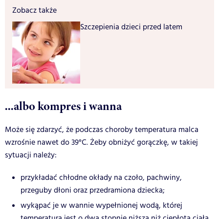
Zobacz także
Szczepienia dzieci przed latem
...albo kompres i wanna
Może się zdarzyć, że podczas choroby temperatura malca
wzrośnie nawet do 39°C. Żeby obniżyć gorączkę, w takiej
sytuacji należy:
przykładać chłodne okłady na czoło, pachwiny,
przeguby dłoni oraz przedramiona dziecka;
wykąpać je w wannie wypełnionej wodą, której
temperatura jest o dwa stopnie niższa niż ciepłota ciała