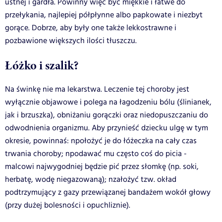
ustnej i gardła. Powinny więc być miękkie i łatwe do
przełykania, najlepiej półpłynne albo papkowate i niezbyt
gorące. Dobrze, aby były one także lekkostrawne i
pozbawione większych ilości tłuszczu.
Łóżko i szalik?
Na świnkę nie ma lekarstwa. Leczenie tej choroby jest
wyłącznie objawowe i polega na łagodzeniu bólu (ślinianek,
jak i brzuszka), obniżaniu gorączki oraz niedopuszczaniu do
odwodnienia organizmu. Aby przynieść dziecku ulgę w tym
okresie, powinnaś: npołożyć je do łóżeczka na cały czas
trwania choroby; npodawać mu często coś do picia -
malcowi najwygodniej będzie pić przez słomkę (np. soki,
herbatę, wodę niegazowaną); nzałożyć tzw. okład
podtrzymujący z gazy przewiązanej bandażem wokół głowy
(przy dużej bolesności i opuchliznie).