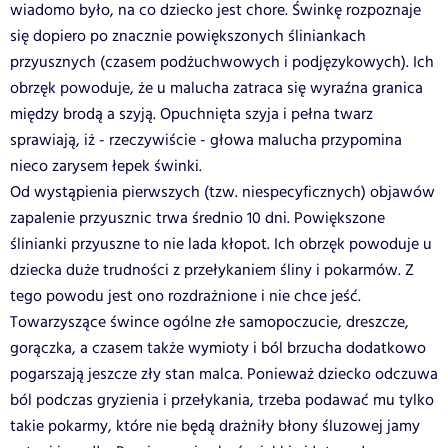
wiadomo było, na co dziecko jest chore. Świnkę rozpoznaje
się dopiero po znacznie powiększonych śliniankach
przyusznych (czasem podżuchwowych i podjęzykowych). Ich
obrzęk powoduje, że u malucha zatraca się wyraźna granica
między brodą a szyją. Opuchnięta szyja i pełna twarz
sprawiają, iż - rzeczywiście - głowa malucha przypomina
nieco zarysem łepek świnki.
Od wystąpienia pierwszych (tzw. niespecyficznych) objawów
zapalenie przyusznic trwa średnio 10 dni. Powiększone
ślinianki przyuszne to nie lada kłopot. Ich obrzęk powoduje u
dziecka duże trudności z przełykaniem śliny i pokarmów. Z
tego powodu jest ono rozdrażnione i nie chce jeść.
Towarzyszące śwince ogólne złe samopoczucie, dreszcze,
gorączka, a czasem także wymioty i ból brzucha dodatkowo
pogarszają jeszcze zły stan malca. Ponieważ dziecko odczuwa
ból podczas gryzienia i przełykania, trzeba podawać mu tylko
takie pokarmy, które nie będą drażniły błony śluzowej jamy