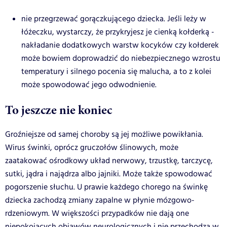
nie przegrzewać gorączkującego dziecka. Jeśli leży w
łóżeczku, wystarczy, że przykryjesz je cienką kołderką -
nakładanie dodatkowych warstw kocyków czy kołderek
może bowiem doprowadzić do niebezpiecznego wzrostu
temperatury i silnego pocenia się malucha, a to z kolei
może spowodować jego odwodnienie.
To jeszcze nie koniec
Groźniejsze od samej choroby są jej możliwe powikłania.
Wirus świnki, oprócz gruczołów ślinowych, może
zaatakować ośrodkowy układ nerwowy, trzustkę, tarczycę,
sutki, jądra i najądrza albo jajniki. Może także spowodować
pogorszenie słuchu. U prawie każdego chorego na świnkę
dziecka zachodzą zmiany zapalne w płynie mózgowo-
rdzeniowym. W większości przypadków nie dają one
niepokojących objawów neurologicznych i nie przechodzą w