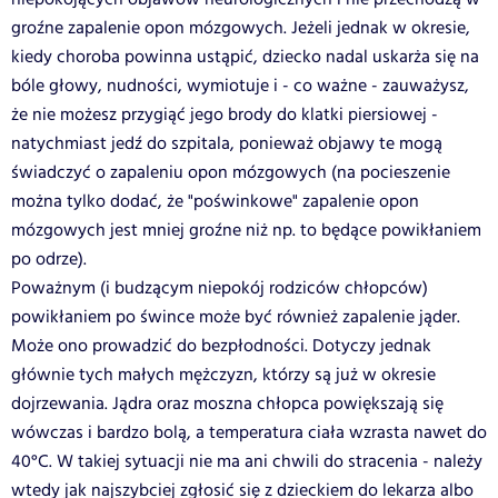
groźne zapalenie opon mózgowych. Jeżeli jednak w okresie,
kiedy choroba powinna ustąpić, dziecko nadal uskarża się na
bóle głowy, nudności, wymiotuje i - co ważne - zauważysz,
że nie możesz przygiąć jego brody do klatki piersiowej -
natychmiast jedź do szpitala, ponieważ objawy te mogą
świadczyć o zapaleniu opon mózgowych (na pocieszenie
można tylko dodać, że "poświnkowe" zapalenie opon
mózgowych jest mniej groźne niż np. to będące powikłaniem
po odrze).
Poważnym (i budzącym niepokój rodziców chłopców)
powikłaniem po śwince może być również zapalenie jąder.
Może ono prowadzić do bezpłodności. Dotyczy jednak
głównie tych małych mężczyzn, którzy są już w okresie
dojrzewania. Jądra oraz moszna chłopca powiększają się
wówczas i bardzo bolą, a temperatura ciała wzrasta nawet do
40°C. W takiej sytuacji nie ma ani chwili do stracenia - należy
wtedy jak najszybciej zgłosić się z dzieckiem do lekarza albo