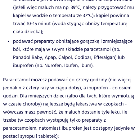
(jeżeli więc maluch ma np. 39°C, należy przygotować mu
kąpiel w wodzie o temperaturze 37°C); kąpiel powinna
trwać 10-15 minut (woda stygnąc obniży temperaturę
ciała dziecka);
podawać preparaty obniżające gorączkę i zmniejszające
ból, które mają w swym składzie paracetamol (np.
Panadol Baby, Apap, Calpol, Codipar, Efferalgan) lub
ibuprofen (np. Nurofen, Ibufen, Ibum).
Paracetamol możesz podawać co cztery godziny (nie więcej
jednak niż cztery razy w ciągu doby), a ibuprofen - co osiem
godzin. Dla mniejszych dzieci (albo dla tych, które wymiotują
w czasie choroby) najlepsze będą lekarstwa w czopkach -
wówczas masz pewność, że maluch dostanie tyle leku, ile
trzeba (w czopkach występują tylko preparaty z
paracetamolem, natomiast ibuprofen jest dostępny jedynie w
postaci syropu i tabletek);