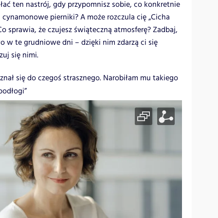
ać ten nastrój, gdy przypomnisz sobie, co konkretnie
, cynamonowe pierniki? A może rozczula cię „Cicha
o sprawia, że czujesz świąteczną atmosferę? Zadbaj,
o w te grudniowe dni – dzięki nim zdarzą ci się
j się nimi.
yznał się do czegoś strasznego. Narobiłam mu takiego
podłogi”