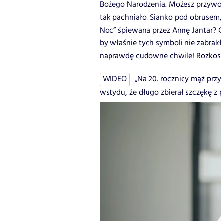
Bożego Narodzenia. Możesz przywoł
tak pachniało. Sianko pod obrusem
Noc” śpiewana przez Annę Jantar? C
by właśnie tych symboli nie zabrakł
naprawdę cudowne chwile! Rozkoszu
WIDEO
„Na 20. rocznicy mąż prz
wstydu, że długo zbierał szczękę z 