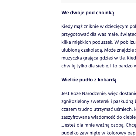
We dwoje pod choinką
Kiedy mąż zniknie w dziecięcym po
przygotować dla was małe, świątecz
kilka miękkich poduszek. W pobliż
ulubioną czekoladą. Może znajdzie 
muzyczka grająca gdzieś w tle. Kied
chwilę tylko dla siebie. I to bardzo
Wielkie pudło z kokardą
Jest Boże Narodzenie, więc dostanie
zgniłozielony sweterek i paskudną b
czasem trudno utrzymać uśmiech, ki
zaszyfrowana wiadomość do ciebie 
„Jesteś dla mnie ważną osobą. Chcę
pudełko zawinięte w kolorowy papi