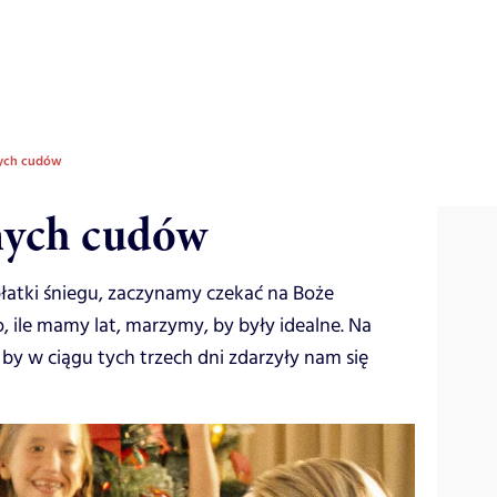
nych cudów
nych cudów
płatki śniegu, zaczynamy czekać na Boże
o, ile mamy lat, marzymy, by były idealne. Na
y w ciągu tych trzech dni zdarzyły nam się