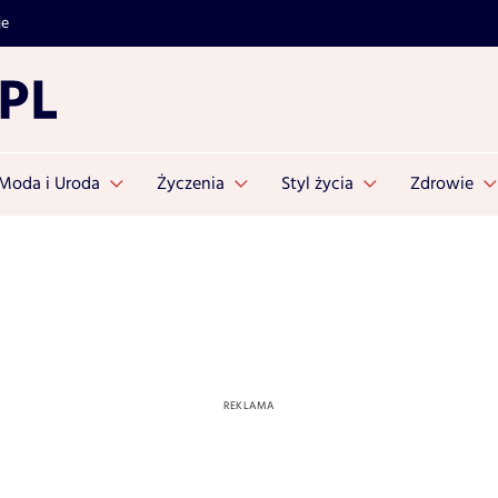
je
Moda i Uroda
Życzenia
Styl życia
Zdrowie