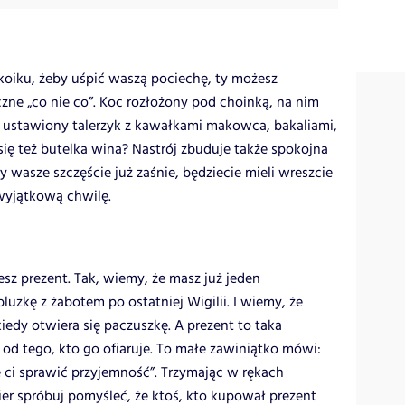
koiku, żeby uśpić waszą pociechę, ty możesz
ne „co nie co”. Koc rozłożony pod choinką, na nim
u ustawiony talerzyk z kawałkami makowca, bakaliami,
się też butelka wina? Nastrój zbuduje także spokojna
y wasze szczęście już zaśnie, będziecie mieli wreszcie
 wyjątkową chwilę.
sz prezent. Tak, wiemy, że masz już jeden
luzkę z żabotem po ostatniej Wigilii. I wiemy, że
edy otwiera się paczuszkę. A prezent to taka
od tego, kto go ofiaruje. To małe zawiniątko mówi:
 ci sprawić przyjemność”. Trzymając w rękach
er spróbuj pomyśleć, że ktoś, kto kupował prezent