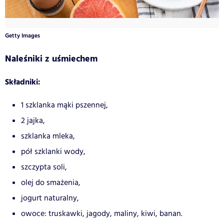
Getty Images
Naleśniki z uśmiechem
Składniki:
1 szklanka mąki pszennej,
2 jajka,
szklanka mleka,
pół szklanki wody,
szczypta soli,
olej do smażenia,
jogurt naturalny,
owoce: truskawki, jagody, maliny, kiwi, banan.