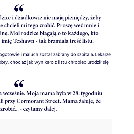
zice i dziadkowie nie mają pieniędzy, żeby
chcieli mi tego zrobić. Proszę weź mnie i
nę. Moi rodzice błagają o to każdego, kto
mię Teshawn - tak brzmiała treść listu.
gotowie i maluch został zabrany do szpitala. Lekarze
bry, chociaż jak wynikało z listu chłopiec urodził się
za wcześnie. Moja mama była w 28. tygodniu
ali przy Cormorant Street. Mama żałuje, że
zrobić... - czytamy dalej.