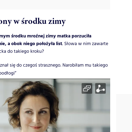
ny w środku zimy
amym środku mroźnej zimy matka porzuciła
e, a obok niego położyła list
. Słowa w nim zawarte
ecka do takiego kroku?
yznał się do czegoś strasznego. Narobiłam mu takiego
podłogi”