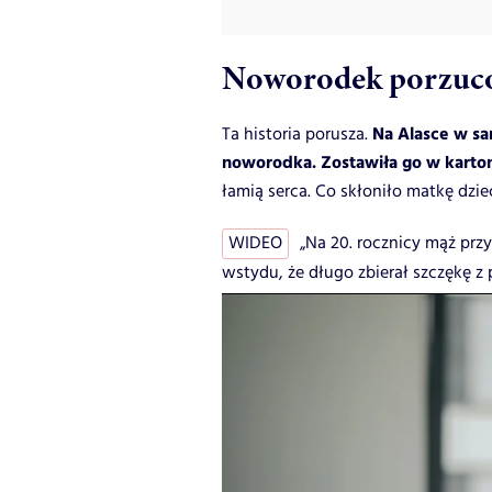
Noworodek porzuco
Na Alasce w s
Ta historia porusza.
noworodka. Zostawiła go w kartoni
łamią serca. Co skłoniło matkę dzi
WIDEO
„Na 20. rocznicy mąż prz
wstydu, że długo zbierał szczękę z 