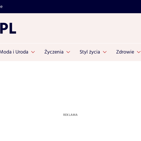
je
Moda i Uroda
Życzenia
Styl życia
Zdrowie