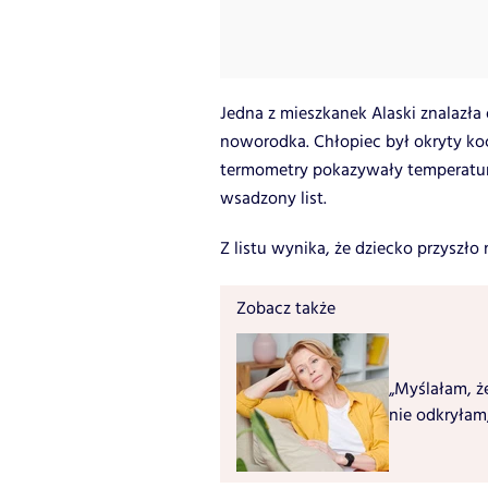
Jedna z mieszkanek Alaski znalazł
noworodka. Chłopiec był okryty k
termometry pokazywały temperaturę
wsadzony list.
Z listu wynika, że dziecko przyszło
Zobacz także
„Myślałam, ż
nie odkryłam