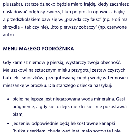
pluszaka), starsze dziecko będzie miało frajdę, kiedy zaczniesz
naśladować odgłosy zwierząt lub po prostu opowiesz bajkę.
Z przedszkolakiem baw się w: „prawda czy fałsz” (np. słoń ma
skrzydła – tak czy nie), „kto pierwszy zobaczy” (np. czerwone
auto).
MENU MAŁEGO PODRÓŻNIKA
Gdy karmisz niemowlę piersią, wystarczy twoja obecność.
Maluszkowi na sztucznym mleku przygotuj zestaw czystych
butelek i smoczków, przegotowaną ciepłą wodę w termosie i
mieszankę w proszku. Dla starszego dziecka naszykuj:
picie: najlepsza jest niegazowana woda mineralna. Gasi
pragnienie, a gdy się rozleje, nie klei się i nie pozostawia
plam;
jedzenie: odpowiednie będą lekkostrawne kanapki
(bułka z serkiem, chudą wędliną), mało soczyste i nie