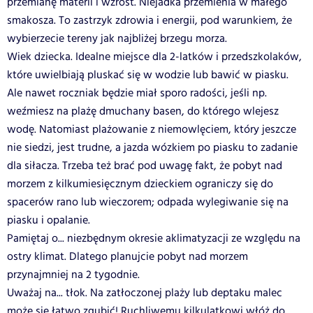
przemianę materii i wzrost. Niejadka przemienia w małego
smakosza. To zastrzyk zdrowia i energii, pod warunkiem, że
wybierzecie tereny jak najbliżej brzegu morza.
Wiek dziecka. Idealne miejsce dla 2-latków i przedszkolaków,
które uwielbiają pluskać się w wodzie lub bawić w piasku.
Ale nawet roczniak będzie miał sporo radości, jeśli np.
weźmiesz na plażę dmuchany basen, do którego wlejesz
wodę. Natomiast plażowanie z niemowlęciem, który jeszcze
nie siedzi, jest trudne, a jazda wózkiem po piasku to zadanie
dla siłacza. Trzeba też brać pod uwagę fakt, że pobyt nad
morzem z kilkumiesięcznym dzieckiem ograniczy się do
spacerów rano lub wieczorem; odpada wylegiwanie się na
piasku i opalanie.
Pamiętaj o... niezbędnym okresie aklimatyzacji ze względu na
ostry klimat. Dlatego planujcie pobyt nad morzem
przynajmniej na 2 tygodnie.
Uważaj na... tłok. Na zatłoczonej plaży lub deptaku malec
może się łatwo zgubić! Ruchliwemu kilkulatkowi włóż do