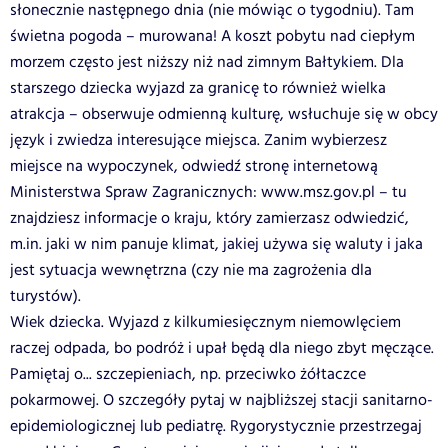
słonecznie następnego dnia (nie mówiąc o tygodniu). Tam
świetna pogoda – murowana! A koszt pobytu nad ciepłym
morzem często jest niższy niż nad zimnym Bałtykiem. Dla
starszego dziecka wyjazd za granicę to również wielka
atrakcja – obserwuje odmienną kulturę, wsłuchuje się w obcy
język i zwiedza interesujące miejsca. Zanim wybierzesz
miejsce na wypoczynek, odwiedź stronę internetową
Ministerstwa Spraw Zagranicznych: www.msz.gov.pl – tu
znajdziesz informacje o kraju, który zamierzasz odwiedzić,
m.in. jaki w nim panuje klimat, jakiej używa się waluty i jaka
jest sytuacja wewnętrzna (czy nie ma zagrożenia dla
turystów).
Wiek dziecka. Wyjazd z kilkumiesięcznym niemowlęciem
raczej odpada, bo podróż i upał będą dla niego zbyt męczące.
Pamiętaj o... szczepieniach, np. przeciwko żółtaczce
pokarmowej. O szczegóły pytaj w najbliższej stacji sanitarno-
epidemiologicznej lub pediatrę. Rygorystycznie przestrzegaj