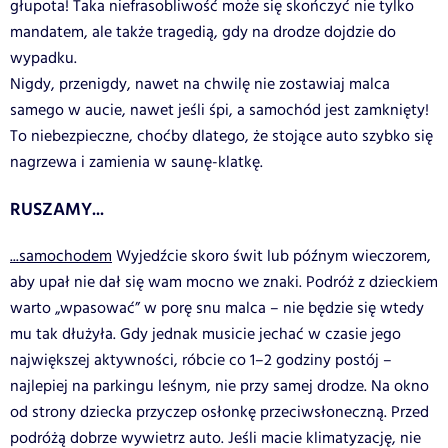
głupota! Taka niefrasobliwość może się skończyć nie tylko
mandatem, ale także tragedią, gdy na drodze dojdzie do
wypadku.
Nigdy, przenigdy, nawet na chwilę nie zostawiaj malca
samego w aucie, nawet jeśli śpi, a samochód jest zamknięty!
To niebezpieczne, choćby dlatego, że stojące auto szybko się
nagrzewa i zamienia w saunę-klatkę.
RUSZAMY...
...samochodem
Wyjedźcie skoro świt lub późnym wieczorem,
aby upał nie dał się wam mocno we znaki. Podróż z dzieckiem
warto „wpasować” w porę snu malca – nie będzie się wtedy
mu tak dłużyła. Gdy jednak musicie jechać w czasie jego
największej aktywności, róbcie co 1–2 godziny postój –
najlepiej na parkingu leśnym, nie przy samej drodze. Na okno
od strony dziecka przyczep osłonkę przeciwsłoneczną. Przed
podróżą dobrze wywietrz auto. Jeśli macie klimatyzację, nie