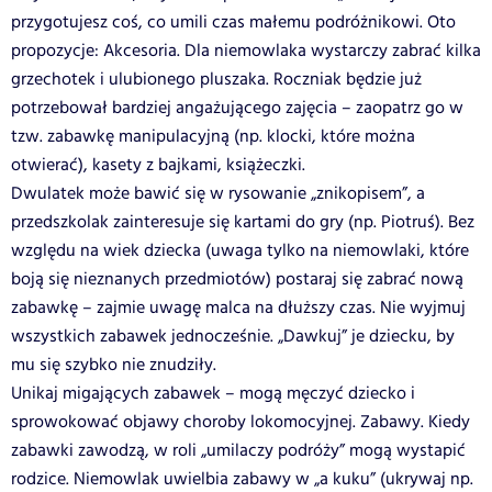
przygotujesz coś, co umili czas małemu podróżnikowi. Oto
propozycje: Akcesoria. Dla niemowlaka wystarczy zabrać kilka
grzechotek i ulubionego pluszaka. Roczniak będzie już
potrzebował bardziej angażującego zajęcia – zaopatrz go w
tzw. zabawkę manipulacyjną (np. klocki, które można
otwierać), kasety z bajkami, książeczki.
Dwulatek może bawić się w rysowanie „znikopisem”, a
przedszkolak zainteresuje się kartami do gry (np. Piotruś). Bez
względu na wiek dziecka (uwaga tylko na niemowlaki, które
boją się nieznanych przedmiotów) postaraj się zabrać nową
zabawkę – zajmie uwagę malca na dłuższy czas. Nie wyjmuj
wszystkich zabawek jednocześnie. „Dawkuj” je dziecku, by
mu się szybko nie znudziły.
Unikaj migających zabawek – mogą męczyć dziecko i
sprowokować objawy choroby lokomocyjnej. Zabawy. Kiedy
zabawki zawodzą, w roli „umilaczy podróży” mogą wystapić
rodzice. Niemowlak uwielbia zabawy w „a kuku” (ukrywaj np.