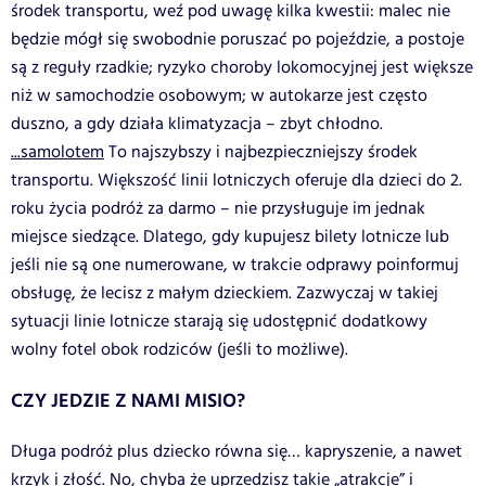
środek transportu, weź pod uwagę kilka kwestii: malec nie
będzie mógł się swobodnie poruszać po pojeździe, a postoje
są z reguły rzadkie; ryzyko choroby lokomocyjnej jest większe
niż w samochodzie osobowym; w autokarze jest często
duszno, a gdy działa klimatyzacja – zbyt chłodno.
...samolotem
To najszybszy i najbezpieczniejszy środek
transportu. Większość linii lotniczych oferuje dla dzieci do 2.
roku życia podróż za darmo – nie przysługuje im jednak
miejsce siedzące. Dlatego, gdy kupujesz bilety lotnicze lub
jeśli nie są one numerowane, w trakcie odprawy poinformuj
obsługę, że lecisz z małym dzieckiem. Zazwyczaj w takiej
sytuacji linie lotnicze starają się udostępnić dodatkowy
wolny fotel obok rodziców (jeśli to możliwe).
CZY JEDZIE Z NAMI MISIO?
Długa podróż plus dziecko równa się… kapryszenie, a nawet
krzyk i złość. No, chyba że uprzedzisz takie „atrakcje” i