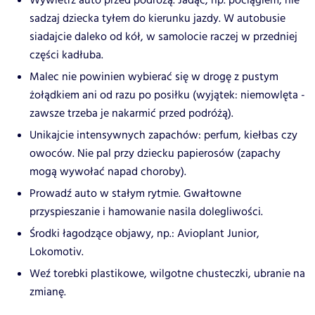
Wywietrz auto przed podrożą. Jadąc, np. pociągiem, nie
sadzaj dziecka tyłem do kierunku jazdy. W autobusie
siadajcie daleko od kół, w samolocie raczej w przedniej
części kadłuba.
Malec nie powinien wybierać się w drogę z pustym
żołądkiem ani od razu po posiłku (wyjątek: niemowlęta -
zawsze trzeba je nakarmić przed podróżą).
Unikajcie intensywnych zapachów: perfum, kiełbas czy
owoców. Nie pal przy dziecku papierosów (zapachy
mogą wywołać napad choroby).
Prowadź auto w stałym rytmie. Gwałtowne
przyspieszanie i hamowanie nasila dolegliwości.
Środki łagodzące objawy, np.: Avioplant Junior,
Lokomotiv.
Weź torebki plastikowe, wilgotne chusteczki, ubranie na
zmianę.