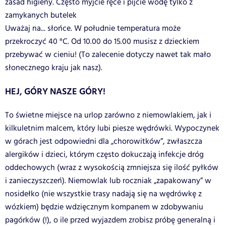
zasad higieny. Często myjcie ręce i pijcie wodę tylko z
zamykanych butelek
Uważaj na... słońce. W południe temperatura może
przekroczyć 40 °C. Od 10.00 do 15.00 musisz z dzieckiem
przebywać w cieniu! (To zalecenie dotyczy nawet tak mało
słonecznego kraju jak nasz).
HEJ, GÓRY NASZE GÓRY!
To świetne miejsce na urlop zarówno z niemowlakiem, jak i
kilkuletnim malcem, który lubi piesze wędrówki. Wypoczynek
w górach jest odpowiedni dla „chorowitków”, zwłaszcza
alergików i dzieci, którym często dokuczają infekcje dróg
oddechowych (wraz z wysokością zmniejsza się ilość pyłków
i zanieczyszczeń). Niemowlak lub roczniak „zapakowany” w
nosidełko (nie wszystkie trasy nadają się na wędrówkę z
wózkiem) będzie wdzięcznym kompanem w zdobywaniu
pagórków (!), o ile przed wyjazdem zrobisz próbę generalną i