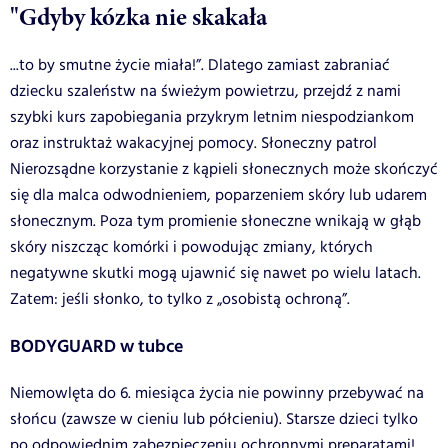
"Gdyby kózka nie skakała
...to by smutne życie miała!”. Dlatego zamiast zabraniać
dziecku szaleństw na świeżym powietrzu, przejdź z nami
szybki kurs zapobiegania przykrym letnim niespodziankom
oraz instruktaż wakacyjnej pomocy. Słoneczny patrol
Nierozsądne korzystanie z kąpieli słonecznych może skończyć
się dla malca odwodnieniem, poparzeniem skóry lub udarem
słonecznym. Poza tym promienie słoneczne wnikają w głąb
skóry niszcząc komórki i powodując zmiany, których
negatywne skutki mogą ujawnić się nawet po wielu latach.
Zatem: jeśli słonko, to tylko z „osobistą ochroną”.
BODYGUARD w tubce
Niemowlęta do 6. miesiąca życia nie powinny przebywać na
słońcu (zawsze w cieniu lub półcieniu). Starsze dzieci tylko
po odpowiednim zabezpieczeniu ochronnymi preparatami!