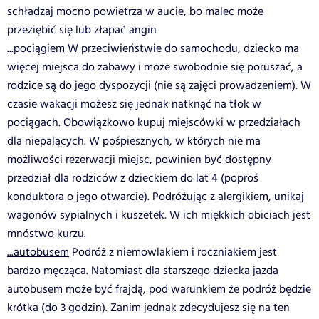
schładzaj mocno powietrza w aucie, bo malec może
przeziębić się lub złapać angin
...pociągiem
W przeciwieństwie do samochodu, dziecko ma
więcej miejsca do zabawy i może swobodnie się poruszać, a
rodzice są do jego dyspozycji (nie są zajęci prowadzeniem). W
czasie wakacji możesz się jednak natknąć na tłok w
pociągach. Obowiązkowo kupuj miejscówki w przedziałach
dla niepalących. W pośpiesznych, w których nie ma
możliwości rezerwacji miejsc, powinien być dostępny
przedział dla rodziców z dzieckiem do lat 4 (poproś
konduktora o jego otwarcie). Podróżując z alergikiem, unikaj
wagonów sypialnych i kuszetek. W ich miękkich obiciach jest
mnóstwo kurzu.
...autobusem
Podróż z niemowlakiem i roczniakiem jest
bardzo męcząca. Natomiast dla starszego dziecka jazda
autobusem może być frajdą, pod warunkiem że podróż będzie
krótka (do 3 godzin). Zanim jednak zdecydujesz się na ten