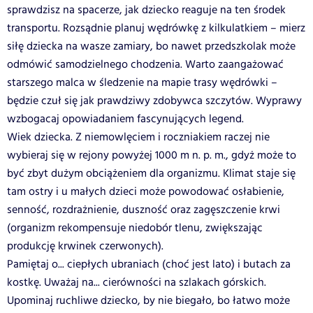
sprawdzisz na spacerze, jak dziecko reaguje na ten środek
transportu. Rozsądnie planuj wędrówkę z kilkulatkiem – mierz
siłę dziecka na wasze zamiary, bo nawet przedszkolak może
odmówić samodzielnego chodzenia. Warto zaangażować
starszego malca w śledzenie na mapie trasy wędrówki –
będzie czuł się jak prawdziwy zdobywca szczytów. Wyprawy
wzbogacaj opowiadaniem fascynujących legend.
Wiek dziecka. Z niemowlęciem i roczniakiem raczej nie
wybieraj się w rejony powyżej 1000 m n. p. m., gdyż może to
być zbyt dużym obciążeniem dla organizmu. Klimat staje się
tam ostry i u małych dzieci może powodować osłabienie,
senność, rozdrażnienie, duszność oraz zagęszczenie krwi
(organizm rekompensuje niedobór tlenu, zwiększając
produkcję krwinek czerwonych).
Pamiętaj o... ciepłych ubraniach (choć jest lato) i butach za
kostkę. Uważaj na... cierówności na szlakach górskich.
Upominaj ruchliwe dziecko, by nie biegało, bo łatwo może