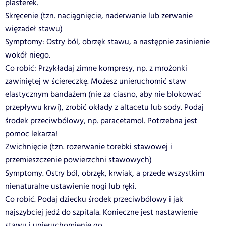
plasterek.
Skręcenie
(tzn. naciągnięcie, naderwanie lub zerwanie
więzadeł stawu)
Symptomy: Ostry ból, obrzęk stawu, a następnie zasinienie
wokół niego.
Co robić: Przykładaj zimne kompresy, np. z mrożonki
zawiniętej w ściereczkę. Możesz unieruchomić staw
elastycznym bandażem (nie za ciasno, aby nie blokować
przepływu krwi), zrobić okłady z altacetu lub sody. Podaj
środek przeciwbólowy, np. paracetamol. Potrzebna jest
pomoc lekarza!
Zwichnięcie
(tzn. rozerwanie torebki stawowej i
przemieszczenie powierzchni stawowych)
Symptomy. Ostry ból, obrzęk, krwiak, a przede wszystkim
nienaturalne ustawienie nogi lub ręki.
Co robić. Podaj dziecku środek przeciwbólowy i jak
najszybciej jedź do szpitala. Konieczne jest nastawienie
stawu i unieruchomienie go.