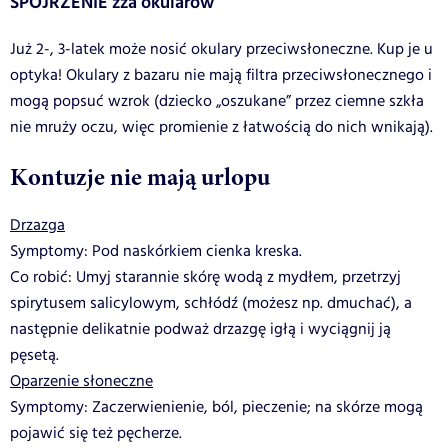
SPOJRZENIE zza okularów
Już 2-, 3-latek może nosić okulary przeciwsłoneczne. Kup je u
optyka! Okulary z bazaru nie mają filtra przeciwsłonecznego i
mogą popsuć wzrok (dziecko „oszukane” przez ciemne szkła
nie mruży oczu, więc promienie z łatwością do nich wnikają).
Kontuzje nie mają urlopu
Drzazga
Symptomy: Pod naskórkiem cienka kreska.
Co robić: Umyj starannie skórę wodą z mydłem, przetrzyj
spirytusem salicylowym, schłódź (możesz np. dmuchać), a
następnie delikatnie podważ drzazgę igłą i wyciągnij ją
pęsetą.
Oparzenie słoneczne
Symptomy: Zaczerwienienie, ból, pieczenie; na skórze mogą
pojawić się też pęcherze.