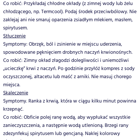
Co robić: Przykładaj chłodne okłady (z zimnej wody lub żelu
chłodzącego, np. Termcool). Podaj środek przeciwbólowy. Nie
zaklejaj ani nie smaruj oparzenia zsiadłym mlekiem, masłem,
spirytusem.
Stłuczenie
Symptomy: Obrzęk, ból i zsinienie w miejscu uderzenia,
spowodowane pęknięciem drobnych naczyń krwionośnych.
Co robić: Zimny okład złagodzi dolegliwości i uniemożliwi
„ucieczkę” krwi z naczyń. Po godzinie przyłóż kompres z sody
oczyszczonej, altacetu lub maść z arniki. Nie masuj chorego
miejsca.
Skaleczenie
Symptomy. Ranka z krwią, która w ciągu kilku minut powinna
krzepnąć.
Co robić: Obficie polej ranę wodą, aby wypłukać wszystkie
zanieczyszczenia, a następnie wodą utlenioną. Brzegi rany
zdezynfekuj spirytusem lub gencjaną. Naklej kolorowy