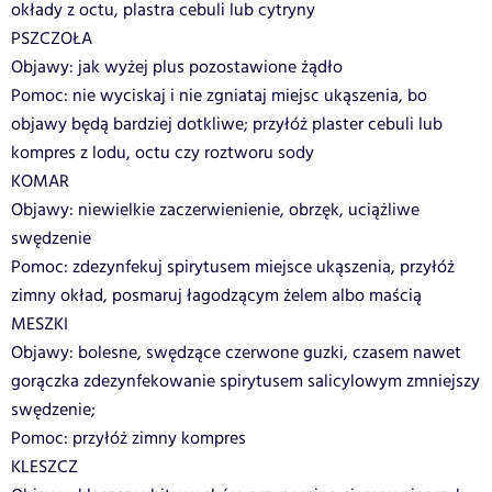
okłady z octu, plastra cebuli lub cytryny
PSZCZOŁA
Objawy: jak wyżej plus pozostawione żądło
Pomoc: nie wyciskaj i nie zgniataj miejsc ukąszenia, bo
objawy będą bardziej dotkliwe; przyłóż plaster cebuli lub
kompres z lodu, octu czy roztworu sody
KOMAR
Objawy: niewielkie zaczerwienienie, obrzęk, uciążliwe
swędzenie
Pomoc: zdezynfekuj spirytusem miejsce ukąszenia, przyłóż
zimny okład, posmaruj łagodzącym żelem albo maścią
MESZKI
Objawy: bolesne, swędzące czerwone guzki, czasem nawet
gorączka zdezynfekowanie spirytusem salicylowym zmniejszy
swędzenie;
Pomoc: przyłóż zimny kompres
KLESZCZ