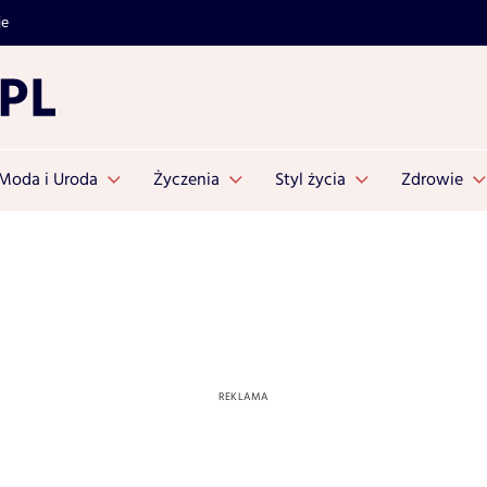
je
Moda i Uroda
Życzenia
Styl życia
Zdrowie