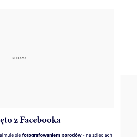
ięto z Facebooka
fotografowaniem porodów
ajmuje się
- na zdjęciach