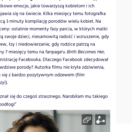
tkowe emocje, jakie towarzyszą kobietom i ich
jawia się na świecie. Kilka miesięcy temu fotografka
ącą 3 minuty kompilację porodów wielu kobiet. Na
ceny: ostatnie momenty fazy parcia, w których matki
ą swoje dzieci, niesamowitą radość i wzruszenie, gdy
krew, łzy i niedowierzanie, gdy rodzice patrzą na
ny 7 miesięcy temu na fanpage'u
Birth Becomes Her
,
ministrację Facebooka. Dlaczego Facebook zdecydował
wdziwe porody? Autorka filmu nie kryła zdziwienia,
ła się z bardzo pozytywnym odzewem (film
y!).
yznał się do czegoś strasznego. Narobiłam mu takiego
podłogi”