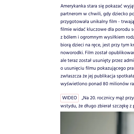
Amerykanka stara się pokazać wyją
partnerom w chwili, gdy dziecko po
przygotowała unikalny film - trwaj
filmie widać kluczowe dla porodu s
z bólem i ogromnym wysiłkiem rodz
biorą dzieci na ręce, jest przy tym 
noworodki. Film został opublikowa
ale teraz został usunięty przez ad
o usunięciu filmu pokazującego pra
zwłaszcza że jej publikacja spotka
wyświetlono ponad 80 milionów raz
WIDEO
„Na 20. rocznicy mąż prz
wstydu, że długo zbierał szczękę z 