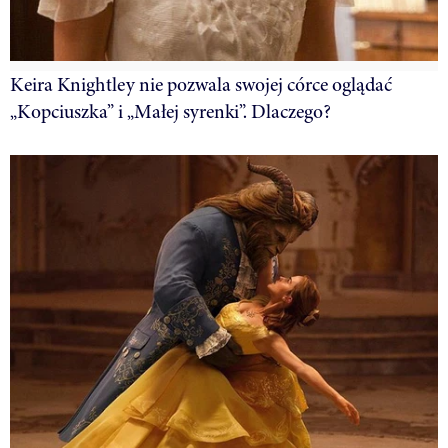
Keira Knightley nie pozwala swojej córce oglądać
„Kopciuszka” i „Małej syrenki”. Dlaczego?