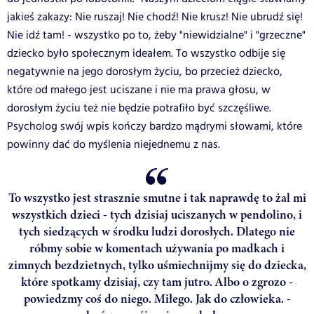
jakieś zakazy: Nie ruszaj! Nie chodź! Nie krusz! Nie ubrudź się!
Nie idź tam! - wszystko po to, żeby "niewidzialne" i "grzeczne"
dziecko było społecznym ideałem. To wszystko odbije się
negatywnie na jego dorosłym życiu, bo przecież dziecko,
które od małego jest uciszane i nie ma prawa głosu, w
dorosłym życiu też nie będzie potrafiło być szczęśliwe.
Psycholog swój wpis kończy bardzo mądrymi słowami, które
powinny dać do myślenia niejednemu z nas.
To wszystko jest strasznie smutne i tak naprawdę to żal mi
wszystkich dzieci - tych dzisiaj uciszanych w pendolino, i
tych siedzących w środku ludzi dorosłych. Dlatego nie
róbmy sobie w komentach używania po madkach i
zimnych bezdzietnych, tylko uśmiechnijmy się do dziecka,
które spotkamy dzisiaj, czy tam jutro. Albo o zgrozo -
powiedzmy coś do niego. Miłego. Jak do człowieka. -