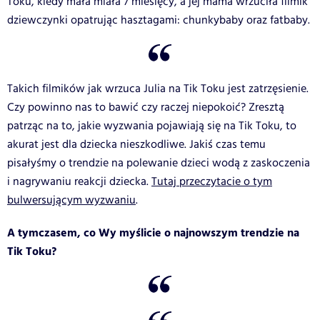
Toku, kiedy mała miała 7 miesięcy, a jej mama wrzuciła filmik
dziewczynki opatrując hasztagami: chunkybaby oraz fatbaby.
Takich filmików jak wrzuca Julia na Tik Toku jest zatrzęsienie.
Czy powinno nas to bawić czy raczej niepokoić? Zresztą
patrząc na to, jakie wyzwania pojawiają się na Tik Toku, to
akurat jest dla dziecka nieszkodliwe. Jakiś czas temu
pisałyśmy o trendzie na polewanie dzieci wodą z zaskoczenia
i nagrywaniu reakcji dziecka.
Tutaj przeczytacie o tym
bulwersującym wyzwaniu
.
A tymczasem, co Wy myślicie o najnowszym trendzie na
Tik Toku?