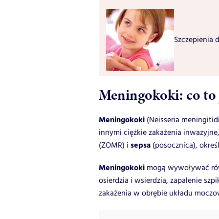
Szczepienia d
Meningokoki: co to j
Meningokoki
(Neisseria meningiti
innymi ciężkie zakażenia inwazyjne,
sepsa
(ZOMR) i
(posocznica), okre
Meningokoki
mogą wywoływać równ
osierdzia i wsierdzia, zapalenie sz
zakażenia w obrębie układu moczo