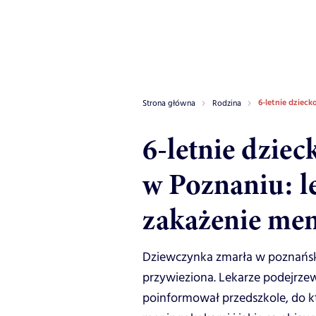
6-letnie dziec
Strona główna
Rodzina
6-letnie dziec
w Poznaniu: l
zakażenie me
Dziewczynka zmarła w poznański
przywieziona. Lekarze podejrze
poinformował przedszkole, do k