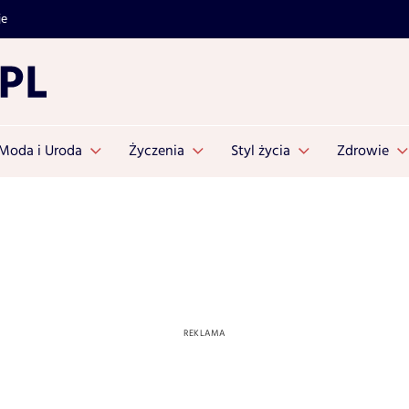
je
Moda i Uroda
Życzenia
Styl życia
Zdrowie