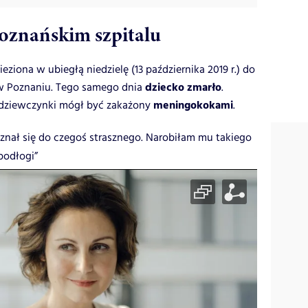
oznańskim szpitalu
eziona w ubiegłą niedzielę (13 października 2019 r.) do
dziecko zmarło
 w Poznaniu. Tego samego dnia
.
meningokokami
 dziewczynki mógł być zakażony
.
yznał się do czegoś strasznego. Narobiłam mu takiego
podłogi”