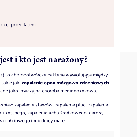
zieci przed latem
est i kto jest narażony?
dis) to chorobotwórcze bakterie wywołujące między
zapalenie opon mózgowo-rdzeniowych
 takie jak:
ślane jako inwazyjna choroba meningokokowa.
ież: zapalenie stawów, zapalenie płuc, zapalenie
piku kostnego, zapalenie ucha środkowego, gardła,
wo-płciowego i miednicy małej.