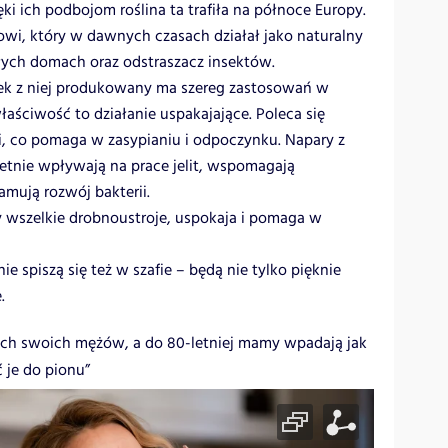
ęki ich podbojom roślina ta trafiła na północe Europy.
owi, który w dawnych czasach działał jako naturalny
ych domach oraz odstraszacz insektów.
jek z niej produkowany ma szereg zastosowań w
łaściwość to działanie uspakajające. Poleca się
i, co pomaga w zasypianiu i odpoczynku. Napary z
etnie wpływają na prace jelit, wspomagają
mują rozwój bakterii.
y wszelkie drobnoustroje, uspokaja i pomaga w
e spiszą się też w szafie – będą nie tylko pięknie
.
zach swoich mężów, a do 80-letniej mamy wpadają jak
 je do pionu”