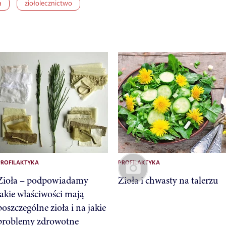
a
ziołolecznictwo
PROFILAKTYKA
PROFILAKTYKA
Zioła – podpowiadamy
Zioła i chwasty na talerzu
jakie właściwości mają
poszczególne zioła i na jakie
problemy zdrowotne