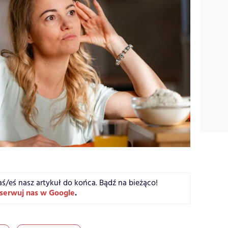
aś/eś nasz artykuł do końca. Bądź na bieżąco!
serwuj nas w Google
.