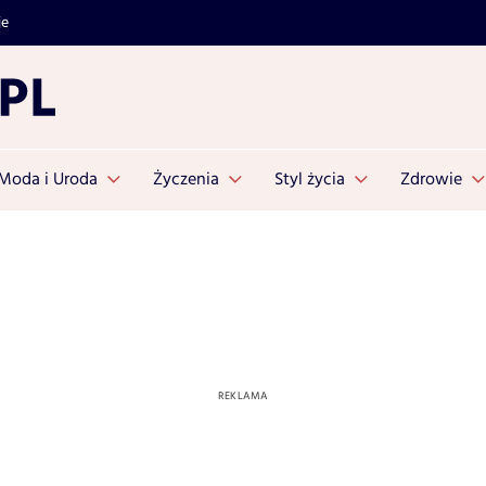
je
Moda i Uroda
Życzenia
Styl życia
Zdrowie