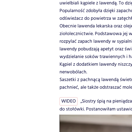
uwielbiali kąpiele z lawendą. To dzi
Popularność zdobyła dzięki zapach
odświeżacz do powietrza w zatęchł
Obecnie lawenda lekarska oraz ole
ziołolecznictwie. Podstawowa jej w
rozpylać zapach lawendy w sypialn
lawendy pobudzają apetyt oraz świ
wydzielanie soków trawiennych i ha
Kąpiel z dodatkiem lawendy niszcz
nerwobólach.
Saszetki z pachnącą lawendą świetni
pachnieć, ale także odstraszać mole
WIDEO
„Siostry śpią na pieniąd
do stołówki. Postanowiłam ustawić