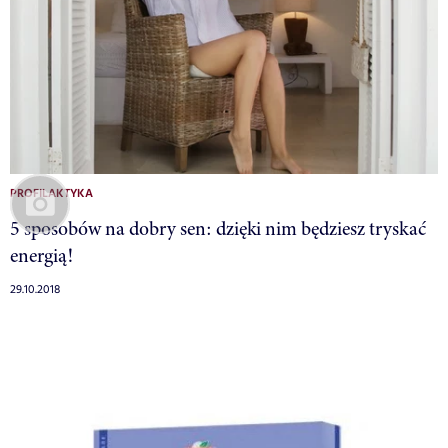
PROFILAKTYKA
5 sposobów na dobry sen: dzięki nim będziesz tryskać
energią!
29.10.2018