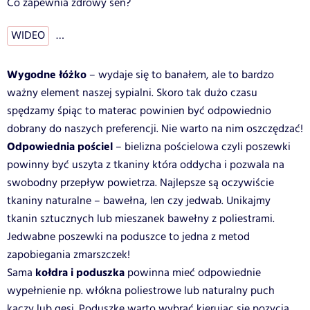
Co zapewnia zdrowy sen?
WIDEO
…
Wygodne łóżko
– wydaje się to banałem, ale to bardzo
ważny element naszej sypialni. Skoro tak dużo czasu
spędzamy śpiąc to materac powinien być odpowiednio
dobrany do naszych preferencji. Nie warto na nim oszczędzać!
Odpowiednia pościel
– bielizna pościelowa czyli poszewki
powinny być uszyta z tkaniny która oddycha i pozwala na
swobodny przepływ powietrza. Najlepsze są oczywiście
tkaniny naturalne – bawełna, len czy jedwab. Unikajmy
tkanin sztucznych lub mieszanek bawełny z poliestrami.
Jedwabne poszewki na poduszce to jedna z metod
zapobiegania zmarszczek!
kołdra i poduszka
Sama
powinna mieć odpowiednie
wypełnienie np. włókna poliestrowe lub naturalny puch
kaczy lub gęsi. Poduszkę warto wybrać kierując się pozycją