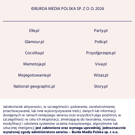
©BURDA MEDIA POLSKA SP. Z O. O. 2026
Elle.pl
Party.pl
Glamour.pl
Polki.pl
Cocolita.pl
Przyslijprzepis.pl
Mamotoja.pl
Viva.pl
Mojegotowanie.pl
Wizaz.pl
National-geographic.pl
Story.pl
Jakiekolwiek aktywności, w szczególności: pobieranie, zwielokrotnianie,
przechowywanie, lub inne wykorzystywanie treści, danych lub informacji
dostępnych w ramach niniejszego serwisu oraz wszystkich jego podstron, w
szczególności w celu ich eksploracji, zmierzającej do tworzenia, rozwoju,
modyfikacji i szkolenia systemów uczenia maszynowego, algorytmów lub
jest zabronione oraz wymaga uprzedniej, jednoznacznie
sztucznej inteligencji
wyrażonej zgody administratora serwisu – Burda Media Polska sp. z o.o.