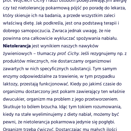
prof. Wojciech Cichy i radzi osobom podejrzewającym alergię
czy też nietolerancję pokarmową pójść po poradę do lekarza,
który skieruje ich na badania, a przede wszystkim zaleci
właściwą dietę. Jak podkreśla, jest ona podstawą terapii i
dobrego samopoczucia. Zwraca jednak uwagę, że nie
powinna ona całkowicie wykluczać spożywania nabiału.
Nietolerancja
jest wynikiem naszych nawyków
żywieniowych – tłumaczy
prof. Cichy
. Jeśli rezygnujemy np. z
produktów mlecznych, nie dostarczamy organizmowi
zawartych w nich specyficznych substancji. Tym samym
enzymy odpowiedzialne za trawienie, w tym przypadku
laktozy, przestają funkcjonować. Kiedy po jakimś czasie do
organizmu dostarczony jest pokarm zawierający ten właśnie
dwucukier, organizm ma problem z jego przetworzeniem.
Skutkuje to bólem brzucha. Idąc tym tokiem rozumowania,
kiedy na stałe wyeliminujemy z diety nabiał, możemy być
pewni, że nietolerancja pokarmowa jedynie się pogłębi.
Organizm trzeba ćwiczyć. Dostarczając mu małych ilości