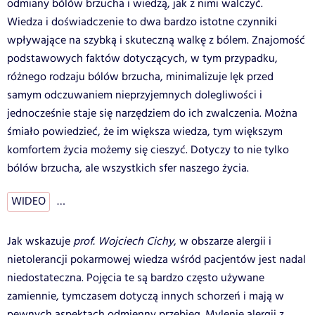
odmiany bólów brzucha i wiedzą, jak z nimi walczyć.
Wiedza i doświadczenie to dwa bardzo istotne czynniki
wpływające na szybką i skuteczną walkę z bólem. Znajomość
podstawowych faktów dotyczących, w tym przypadku,
różnego rodzaju bólów brzucha, minimalizuje lęk przed
samym odczuwaniem nieprzyjemnych dolegliwości i
jednocześnie staje się narzędziem do ich zwalczenia. Można
śmiało powiedzieć, że im większa wiedza, tym większym
komfortem życia możemy się cieszyć. Dotyczy to nie tylko
bólów brzucha, ale wszystkich sfer naszego życia.
WIDEO
…
Jak wskazuje
prof. Wojciech Cichy
, w obszarze alergii i
nietolerancji pokarmowej wiedza wśród pacjentów jest nadal
niedostateczna. Pojęcia te są bardzo często używane
zamiennie, tymczasem dotyczą innych schorzeń i mają w
pewnych aspektach odmienny przebieg. Mylenie alergii z