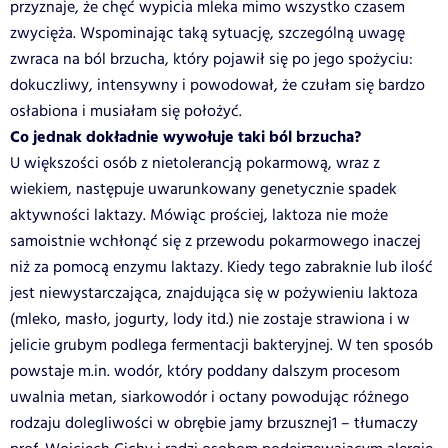
przyznaje, że chęć wypicia mleka mimo wszystko czasem
zwycięża. Wspominając taką sytuację, szczególną uwagę
zwraca na ból brzucha, który pojawił się po jego spożyciu:
dokuczliwy, intensywny i powodował, że czułam się bardzo
osłabiona i musiałam się położyć
.
Co jednak dokładnie wywołuje taki ból brzucha?
U większości osób z nietolerancją pokarmową, wraz z
wiekiem, następuje uwarunkowany genetycznie spadek
aktywności laktazy. Mówiąc prościej, laktoza nie może
samoistnie wchłonąć się z przewodu pokarmowego inaczej
niż za pomocą enzymu laktazy. Kiedy tego zabraknie lub ilość
jest niewystarczająca, znajdująca się w pożywieniu laktoza
(mleko, masło, jogurty, lody itd.) nie zostaje strawiona i w
jelicie grubym podlega fermentacji bakteryjnej. W ten sposób
powstaje m.in. wodór, który poddany dalszym procesom
uwalnia metan, siarkowodór i octany powodując różnego
rodzaju dolegliwości w obrębie jamy brzusznej1 – tłumaczy