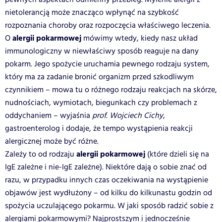
nietolerancją może znacząco wpłynąć na szybkość
rozpoznania choroby oraz rozpoczęcia właściwego leczenia.
alergii pokarmowej
O
mówimy wtedy, kiedy nasz układ
immunologiczny w niewłaściwy sposób reaguje na dany
pokarm. Jego spożycie uruchamia pewnego rodzaju system,
który ma za zadanie bronić organizm przed szkodliwym
czynnikiem – mowa tu o różnego rodzaju reakcjach na skórze,
nudnościach, wymiotach, biegunkach czy problemach z
oddychaniem – wyjaśnia
prof. Wojciech Cichy
,
gastroenterolog i dodaje, że tempo wystąpienia reakcji
alergicznej może być różne.
alergii pokarmowej
Zależy to od rodzaju
(które dzieli się na
IgE zależne i nie-IgE zależne). Niektóre dają o sobie znać od
razu, w przypadku innych czas oczekiwania na wystąpienie
objawów jest wydłużony – od kilku do kilkunastu godzin od
spożycia uczulającego pokarmu. W jaki sposób radzić sobie z
alergiami pokarmowymi? Najprostszym i jednocześnie