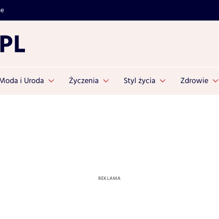
je
Moda i Uroda
Życzenia
Styl życia
Zdrowie