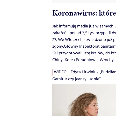
Koronawirus: które 
Jak informują media już w samych
zakażeń i ponad 2,5 tys. przypadkó
27. We Włoszech stwierdzono już p
zgony.Główny Inspektorat Sanitarn
19 i przygotował listę krajów, do k
Chiny, Korea Południowa, Włochy, I
WIDEO
Edyta Litwiniuk „Budziła
Garnitur czy jeansy już nie”