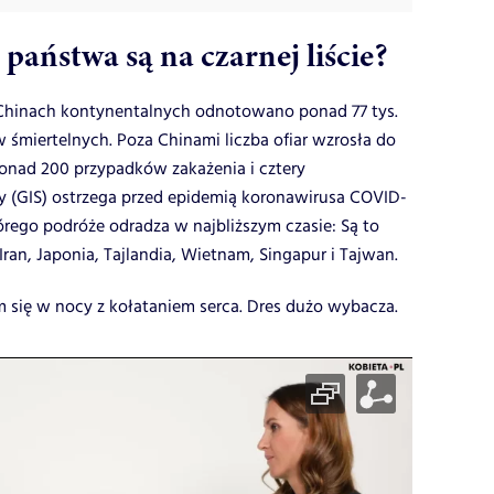
państwa są na czarnej liście?
 Chinach kontynentalnych odnotowano ponad 77 tys.
w śmiertelnych. Poza Chinami liczba ofiar wzrosła do
onad 200 przypadków zakażenia i cztery
y (GIS) ostrzega przed epidemią koronawirusa COVID-
tórego podróże odradza w najbliższym czasie: Są to
ran, Japonia, Tajlandia, Wietnam, Singapur i Tajwan.
m się w nocy z kołataniem serca. Dres dużo wybacza.