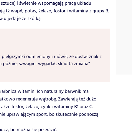
w sztuce) i świetnie wspomagają pracę układu
ją tż wapń, potas, żelazo, fosfor i witaminy z grupy B.
łu jedz je ze skórką.
z pielgrzymki odmieniony i mówił, że dostał znak z
ni później szwagier wygadał, skąd ta zmiana”
arbnica witamin! Ich naturalny barwnik ma
atkowo regeneruje wątrobę. Zawierają też dużo
akże fosfor, żelazo, cynk i witaminy B1 oraz C.
ie uprawiającym sport, bo skutecznie podnoszą
ocz, bo można się przerazić.