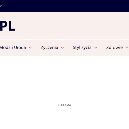
je
Moda i Uroda
Życzenia
Styl życia
Zdrowie