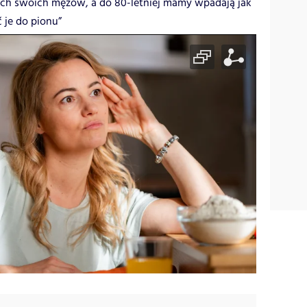
zach swoich mężów, a do 80-letniej mamy wpadają jak
 je do pionu”