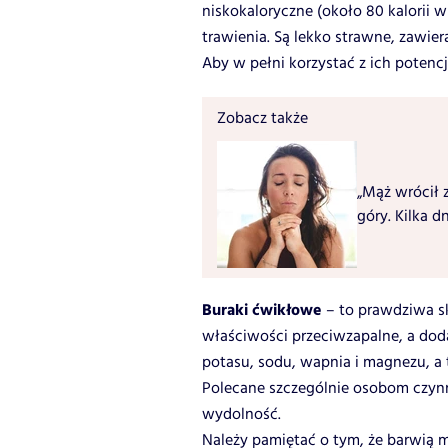
niskokaloryczne (około 80 kalorii 
trawienia. Są lekko strawne, zawiera
Aby w pełni korzystać z ich potencja
Zobacz także
„Mąż wrócił 
góry. Kilka d
Buraki ćwikłowe
– to prawdziwa sk
właściwości przeciwzapalne, a dod
potasu, sodu, wapnia i magnezu, a t
Polecane szczególnie osobom czynn
wydolność.
Należy pamiętać o tym, że barwią m