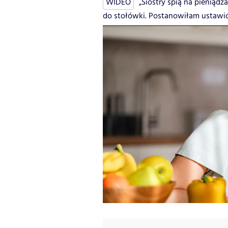
WIDEO
„Siostry śpią na pieniąd
do stołówki. Postanowiłam ustawić